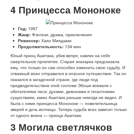
4
Принцесса Мононоке
Год:
1997
Жанр:
Фэнтези, драма, приключения
Режиссер:
Хаяо Миядзаки
Продолжительность:
134 мин
Юный принц Ашитака, убив вепря, навлек на себя
смертельное проклятие. Старая знахарка предсказала
ему, что только он сам способен изменить свою судьбу. И
отважный воин отправился в опасное путешествие. Так он
оказался в загадочной стране, где люди под
предводительством злой госпожи Эбоши воевали с
обитателями леса: духами, демонами и гигантскими
существами, каких Ашитака раньше никогда не видел. И
была с ними принцесса Мононоке — повелительница
зверей и дочь волчицы. Теперь судьба всех зависит только
от одного воина — принца Ашитаки.
3
Могила светлячков