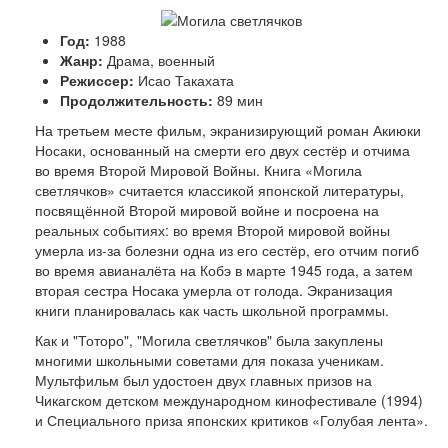
Год:
1988
Жанр:
Драма, военный
Режиссер:
Исао Такахата
Продолжительность:
89 мин
На третьем месте фильм, экранизирующий роман Акиюки
Носаки, основанный на смерти его двух сестёр и отчима
во время Второй Мировой Войны. Книга «Могила
светлячков» считается классикой японской литературы,
посвящённой Второй мировой войне и посроена на
реальных событиях: во время Второй мировой войны
умерла из-за болезни одна из его сестёр, его отчим погиб
во время авианалёта на Кобэ в марте 1945 года, а затем
вторая сестра Носака умерла от голода. Экранизация
книги планировалась как часть школьной программы.
Как и "Тоторо", "Могила светлячков" была закуплены
многими школьными советами для показа ученикам.
Мультфильм был удостоен двух главных призов на
Чикагском детском международном кинофестивале (1994)
и Специального приза японских критиков «Голубая лента».