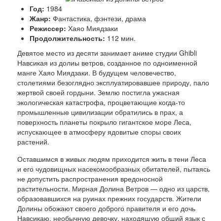
Год:
1984
Жанр:
Фантастика, фэнтези, драма
Режиссер:
Хаяо Миядзаки
Продолжительность:
112 мин.
Девятое место из десяти занимает аниме студии Ghibli
Навсикая из долиы ветров, созданное по одноименной
манге Хаяо Миядзаки. В будущем человечество,
столетиями безоглядно эксплуатировавшее природу, пало
жертвой своей гордыни. Землю постигла ужасная
экологическая катастрофа, процветающие когда-то
промышленные цивилизации обратились в прах, а
поверхность планеты покрыло гигантское море Леса,
испускающее в атмосферу ядовитые споры своих
растений.
Оставшимся в живых людям приходится жить в тени Леса
и его чудовищных насекомообразных обитателей, пытаясь
не допустить распространения вредоносной
растительности. Мирная Долина Ветров — одно из царств,
образовавшихся на руинах прежних государств. Жители
Долины обожают своего доброго правителя и его дочь
Навсикаю, необычную девочку, находящую общий язык с