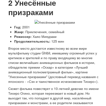
2
Унесённые
призраками
Год:
2001
Жанр:
Приключения, семейный
Режиссер:
Хаяо Миядзаки
Продолжительность:
125 мин
Второе место достается известному во всем мире
мультфильму студии Ghibli, имевшему огромный успех у
критиков и зрителей и по праву входящему во многие
списки величайших анимационных фильмов в истории,
обладателю премии «Оскар» в категории «Лучший
анимационный полнометражный фильм», картине
"Унесенные призраками" (дословный перевод названия с
японского - «Сэн и таинственное исчезновение Тихиро»).
Сюжет фильма повествует о 10-летней девочке по имени
Тихиро Огино, которая переезжает в новый дом. Но
выходит так, что попадает в другой мир, населённый
призраками и монстрами, а ее родители оказываются