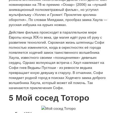
номинирован на 78-ю премию «Оскар» (2006) за «лучший
анимационный полнометражный фильм», но уступил
мультфильму «Уоллес и Громит: Проклятие кролика-
оборотня». По словам Миядзаки, прообраз замка Хаула —
русская избушка на курьих ножках.
Действие фильма происходит в параллельном мире
Европы конца XIX-го века, где магия идёт рука об руку с
развитием технологий. Скромная жизнь шляпницы Софи
полностью изменяется, когда в окрестностях её города
появляется ходячий замок таинственного волшебника
Хаула, известного своими «похищениями» девичьих
сердец. Однако волнующая встреча с Хаул навлекает на
Софи гнев Ведьмы Пустоши - из ревности ведьма
превращает юную девушку в старуху. В отчаянии, Софи
покидает родной город в поисках Ходячего замка доброго
волшебника Хаула, который может ей помочь. Так
начинаются приключения Софи.
5
Мой сосед Тоторо