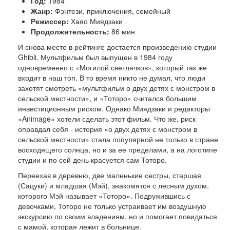
Год:
1984
Жанр:
Фэнтези, приключения, семейный
Режиссер:
Хаяо Миядзаки
Продолжительность:
86 мин
И снова место в рейтинге достается произведению студии
Ghibli. Мультфильм был выпущен в 1984 году
одновременно с «Могилой светлячков», который так же
входит в наш топ. В то время никто не думал, что люди
захотят смотреть «мультфильм о двух детях с монстром в
сельской местности», и «Тоторо» считался большим
инвестиционным риском. Однако Миядзаки и редакторы
«Animage» хотели сделать этот фильм. Что же, риск
оправдал себя - история «о двух детях с монстром в
сельской местности» стала популярной не только в стране
восходящего солнца, но и за ее пределами, а на логотипе
студии и по сей день красуется сам Тоторо.
Переехав в деревню, две маленькие сестры, старшая
(Сацуки) и младшая (Мэй), знакомятся с лесным духом,
которого Мэй называет «Тоторо». Подружившись с
девочками, Тоторо не только устраивает им воздушную
экскурсию по своим владениям, но и помогает повидаться
с мамой, которая лежит в больнице.