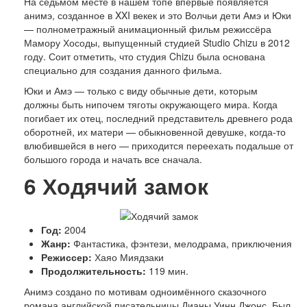
На седьмом месте в нашем топе впервые появляется
анимэ, созданное в XXI векек и это Волчьи дети Амэ и Юки
— полнометражный анимационный фильм режиссёра
Мамору Хосоды, выпущенный студией Studio Chizu в 2012
году. Соит отметить, что студия Chizu была основана
специально для создания данного фильма.
Юки и Амэ — только с виду обычные дети, которым
должны быть нипочем тяготы окружающего мира. Когда
погибает их отец, последний представитель древнего рода
оборотней, их матери — обыкновенной девушке, когда-то
влюбившейся в него — приходится переехать подальше от
большого города и начать все сначала.
6
Ходячий замок
Год:
2004
Жанр:
Фантастика, фэнтези, мелодрама, приключения
Режиссер:
Хаяо Миядзаки
Продолжительность:
119 мин.
Анимэ создано по мотивам одноимённого сказочного
романа английской писательницы Дианы Уинн Джонс. Был