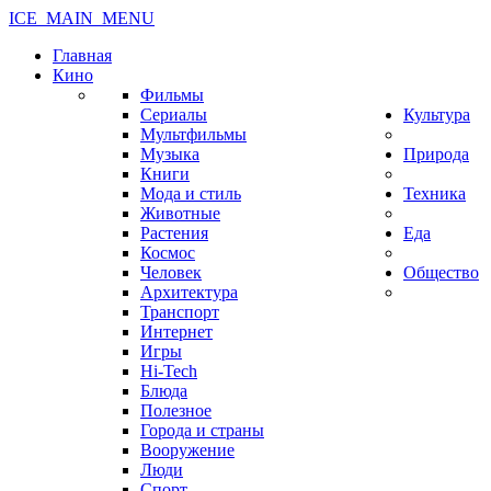
ICE_MAIN_MENU
Главная
Кино
Фильмы
Сериалы
Культура
Мультфильмы
Музыка
Природа
Книги
Мода и стиль
Техника
Животные
Растения
Еда
Космос
Человек
Общество
Архитектура
Транспорт
Интернет
Игры
Hi-Tech
Блюда
Полезное
Города и страны
Вооружение
Люди
Спорт