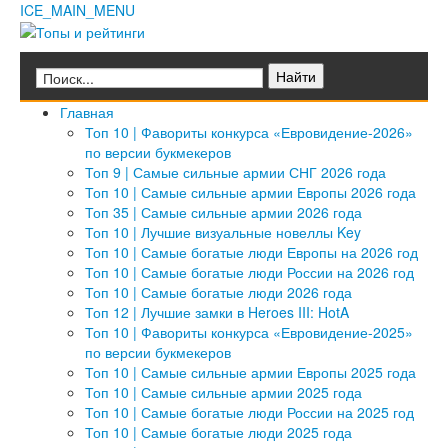
ICE_MAIN_MENU
Главная
Кино
Фильмы
Сериалы
Культура
Мультфильмы
Главная
Музыка
Природа
Топ 10 | Фавориты конкурса «Евровидение-2026»
Книги
по версии букмекеров
Мода и стиль
Техника
Топ 9 | Самые сильные армии СНГ 2026 года
Животные
Топ 10 | Самые сильные армии Европы 2026 года
Растения
Еда
Топ 35 | Самые сильные армии 2026 года
Космос
Топ 10 | Лучшие визуальные новеллы Key
Человек
Общество
Топ 10 | Самые богатые люди Европы на 2026 год
Архитектура
Топ 10 | Самые богатые люди России на 2026 год
Транспорт
Топ 10 | Самые богатые люди 2026 года
Интернет
Топ 12 | Лучшие замки в Heroes III: HotA
Игры
Топ 10 | Фавориты конкурса «Евровидение-2025»
Hi-Tech
по версии букмекеров
Блюда
Топ 10 | Самые сильные армии Европы 2025 года
Полезное
Топ 10 | Самые сильные армии 2025 года
Города и страны
Топ 10 | Самые богатые люди России на 2025 год
Вооружение
Топ 10 | Самые богатые люди 2025 года