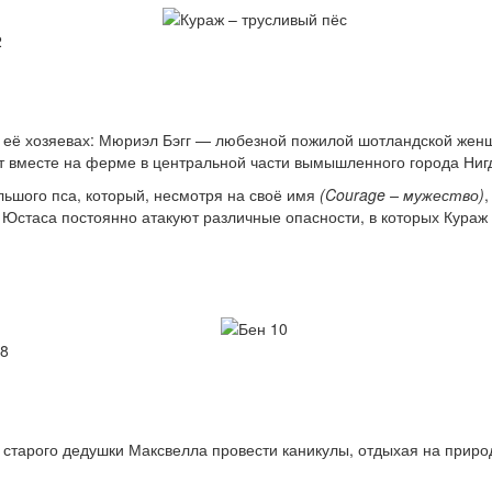
2
и её хозяевах: Мюриэл Бэгг — любезной пожилой шотландской жен
вместе на ферме в центральной части вымышленного города Нигд
льшого пса, который, несмотря на своё имя
(Courage – мужество)
,
Юстаса постоянно атакуют различные опасности, в которых Кураж
08
арого дедушки Максвелла провести каникулы, отдыхая на природе.