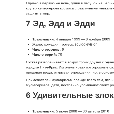
Однако в первую же ночь, гуляя в лесу, он нашел 
крутых супергероев космоса с различными уникальн
защитить мир.
7
Эд, Эдд и Эдди
Трансляция:
4 января 1999 — 8 ноября 2009
Жанр:
комедия, гротеск, squigglevision
Число сезонов:
6
Число серий:
70
Сюжет разворачивается вокруг троих друзей с оди
городке Питч-Крик. Им очень нравятся огромные са
продавая вещи, открывая учреждения, но, в основ
Примечателен мультфильм прежде всего тем, что ни 
мультсериала, дети, постоянно упоминают своих род
6
Удивительные злок
Трансляция:
5 июня 2008 — 30 августа 2010