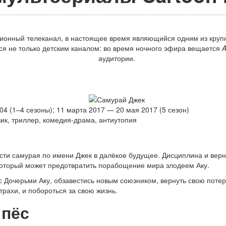
онный телеканал, в настоящее время являющийся одним из крупн
тся не только детским каналом: во время ночного эфира вещается
A
аудитории.
04 (1–4 сезоны); 11 марта 2017 — 20 мая 2017 (5 сезон)
ик, триллер, комедия-драма, антиутопия
ости самурая по имени Джек в далёкое будущее. Дисциплина и вер
 который может предотвратить порабощение мира злодеем Аку.
 с Дочерьми Аку, обзавестись новым союзником, вернуть свою поте
рахи, и побороться за свою жизнь.
 пёс