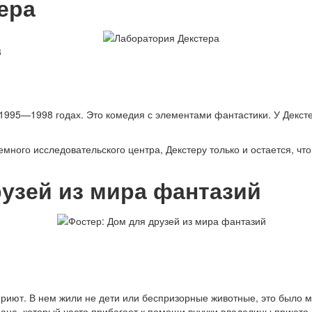
ера
3
95—1998 годах. Это комедия с элементами фантастики. У Декстера
емного исследовательского центра, Декстеру только и остается, чт
узей из мира фантазий
иют. В нем жили не дети или беспризорные животные, это было 
ана, который часто прибегает к помощи внучки владелицы приюта