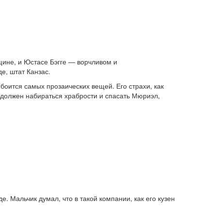
щине, и Юстасе Бэгге — ворчливом и
е, штат Канзас.
 боится самых прозаических вещей. Его страхи, как
 должен набираться храбрости и спасать Мюриэл,
 Мальчик думал, что в такой компании, как его кузен