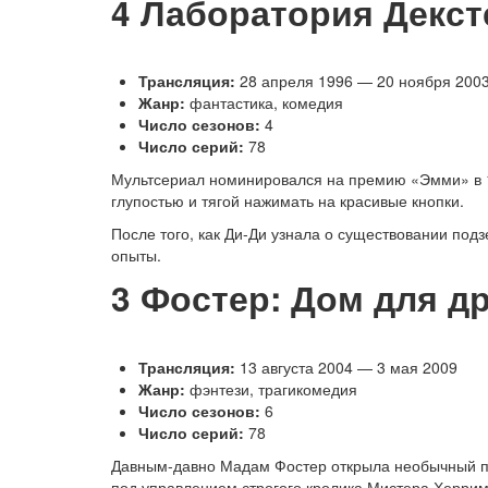
4
Лаборатория Декст
Трансляция:
28 апреля 1996 — 20 ноября 200
Жанр:
фантастика, комедия
Число сезонов:
4
Число серий:
78
Мультсериал номинировался на премию «Эмми» в 19
глупостью и тягой нажимать на красивые кнопки.
После того, как Ди-Ди узнала о существовании подз
опыты.
3
Фостер: Дом для др
Трансляция:
13 августа 2004 — 3 мая 2009
Жанр:
фэнтези, трагикомедия
Число сезонов:
6
Число серий:
78
Давным-давно Мадам Фостер открыла необычный пр
под управлением строгого кролика Мистера Херрим