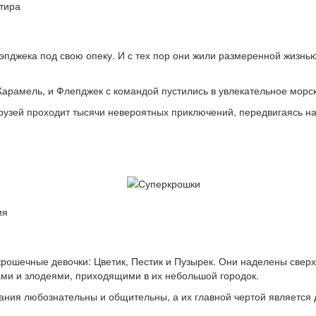
тира
эпджека под свою опеку. И с тех пор они жили размеренной жизнью
арамель, и Флепджек с командой пустились в увлекательное морс
друзей проходит тысячи невероятных приключений, передвигаясь н
ия
 крошечные девочки: Цветик, Пестик и Пузырек. Они наделены сверх
ми и злодеями, приходящими в их небольшой городок.
дания любознательны и общительны, а их главной чертой является