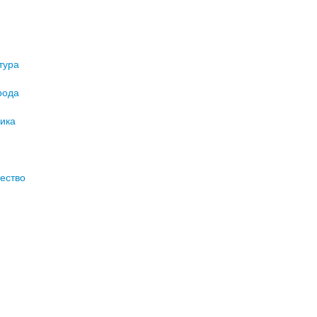
тура
рода
ика
ество