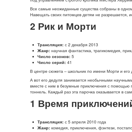
Все самые неожиданные существа собраны в одном
Навещать своих питомцев детям не разрешается, ис
2
Рик и Морти
Трансляция:
с 2 декабря 2013
Жанр:
научная фантастика, трагикомедия, при
Число сезонов:
5
Число серий:
41
В центре сюжета – школьник по имени Морти и его 
А вот его дедуля занимается необычными научными
вместе с ним в безумные приключения с помощью 
тоннель. Каждый раз эта парочка оказывается в с
1
Время приключени
Трансляция:
с 5 апреля 2010 года
Жанр:
комедия, приключения, фэнтези, постапо