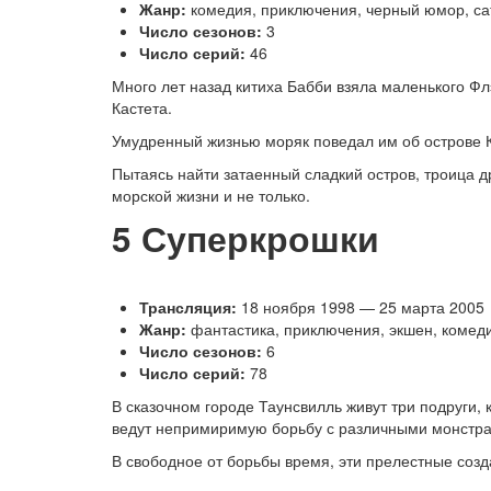
Жанр:
комедия, приключения, черный юмор, са
Число сезонов:
3
Число серий:
46
Много лет назад китиха Бабби взяла маленького Фл
Кастета.
Умудренный жизнью моряк поведал им об острове К
Пытаясь найти затаенный сладкий остров, троица 
морской жизни и не только.
5
Суперкрошки
Трансляция:
18 ноября 1998 — 25 марта 2005
Жанр:
фантастика, приключения, экшен, комед
Число сезонов:
6
Число серий:
78
В сказочном городе Таунсвилль живут три подруги,
ведут непримиримую борьбу с различными монстра
В свободное от борьбы время, эти прелестные соз