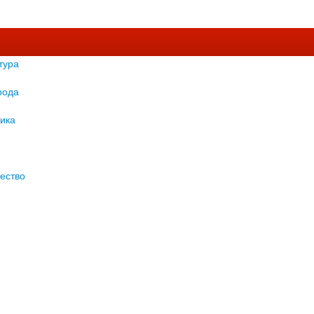
тура
рода
ика
ество