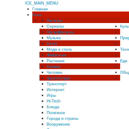
ICE_MAIN_MENU
Главная
Кино
Фильмы
Сериалы
Куль
Мультфильмы
Музыка
При
Книги
Мода и стиль
Техн
Животные
Растения
Еда
Космос
Человек
Общ
Архитектура
Транспорт
Интернет
Игры
Hi-Tech
Блюда
Полезное
Города и страны
Вооружение