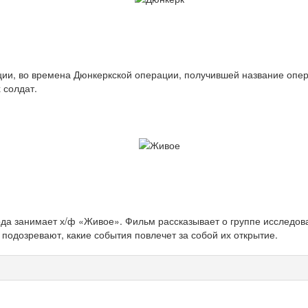
ции, во времена Дюнкеркской операции, получившей название опе
 солдат.
а занимает х/ф «Живое». Фильм рассказывает о группе исследова
подозревают, какие события повлечет за собой их открытие.