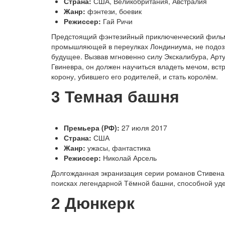
Страна:
США, Великобритания, Австралия
Жанр:
фэнтези, боевик
Режиссер:
Гай Ричи
Предстоящий фэнтезийный приключенческий фильм 
промышляющей в переулках Лондиниума, не подозрев
будущее. Вызвав мгновенно силу Экскалибура, Арт
Гвиневра, он должен научиться владеть мечом, вст
корону, убившего его родителей, и стать королём.
3
Темная башня
Премьера (РФ):
27 июля 2017
Страна:
США
Жанр:
ужасы, фантастика
Режиссер:
Николай Арсель
Долгожданная экранизация серии романов Стивена К
поисках легендарной Тёмной башни, способной удер
2
Дюнкерк