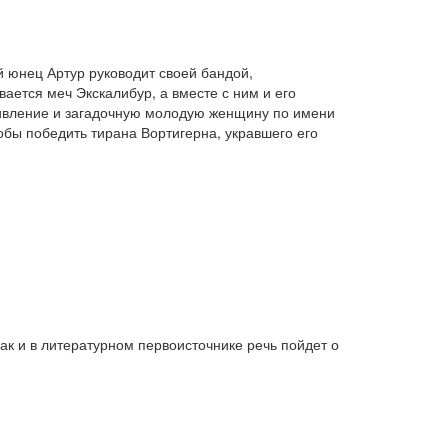
 юнец Артур руководит своей бандой,
ается меч Экскалибур, а вместе с ним и его
тивление и загадочную молодую женщину по имени
обы победить тирана Вортигерна, укравшего его
ак и в литературном первоисточнике речь пойдет о