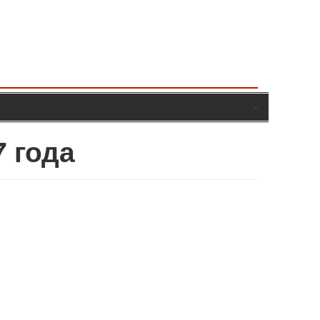
×
 года