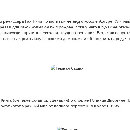
режиссёра Гая Ричи по мотивам легенд о короле Артуре. Уличный
ая для какой жизни он был рождён, пока у него в руках не оказыв
ур вынужден принять несколько трудных решений. Встретив сопро
ретиться лицом к лицу со своими демонами и объединить народ, чт
инга (он также со-автор сценария) о стрелке Роланде Дискейне. К
жать этот мрачный мир от полного поргужения в хаос и тьму.