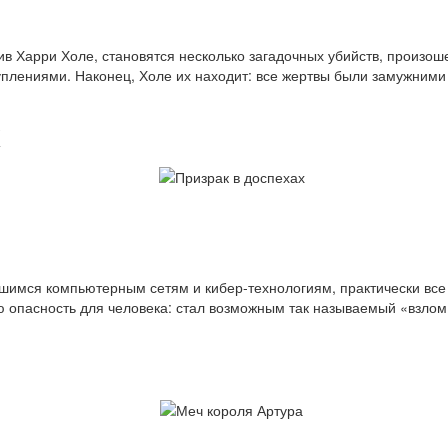
тив Харри Холе, становятся несколько загадочных убийств, произо
уплениями. Наконец, Холе их находит: все жертвы были замужними
х
вшимся компьютерным сетям и кибер-технологиям, практически вс
ю опасность для человека: стал возможным так называемый «взлом 