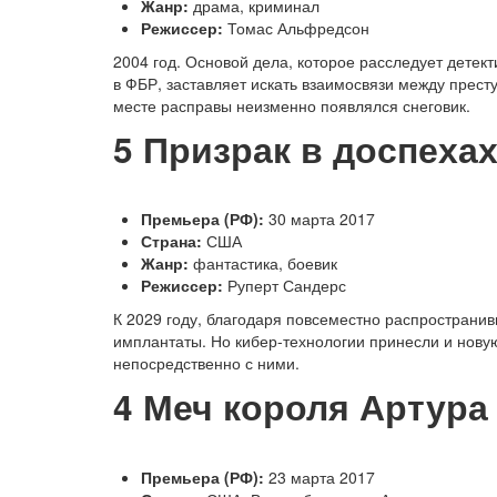
Жанр:
драма, криминал
Режиссер:
Томас Альфредсон
2004 год. Основой дела, которое расследует детек
в ФБР, заставляет искать взаимосвязи между прест
месте расправы неизменно появлялся снеговик.
5
Призрак в доспеха
Премьера (РФ):
30 марта 2017
Страна:
США
Жанр:
фантастика, боевик
Режиссер:
Руперт Сандерс
К 2029 году, благодаря повсеместно распространи
имплантаты. Но кибер-технологии принесли и нову
непосредственно с ними.
4
Меч короля Артура
Премьера (РФ):
23 марта 2017