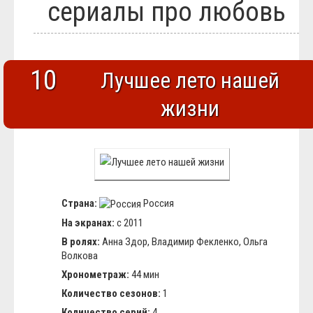
сериалы про любовь
Блюда
Полезное
Общество
Города и страны
Вооружение
10
Люди
Лучшее лето нашей
Спорт
История
жизни
Страна:
Россия
На экранах:
с 2011
В ролях:
Анна Здор, Владимир Фекленко, Ольга
Волкова
Хронометраж:
44 мин
Количество сезонов:
1
Количество серий:
4