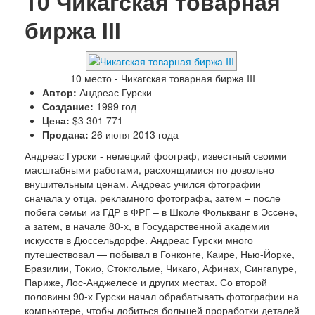
10
Чикагская товарная
Люди
Спорт
биржа III
История
10 место - Чикагская товарная биржа III
Автор:
Андреас Гурски
Создание:
1999 год
Цена:
$3 301 771
Продана:
26 июня 2013 года
Андреас Гурски - немецкий фоограф, известный своими
масштабными работами, расхоящимися по довольно
внушительным ценам. Андреас учился фтографии
сначала у отца, рекламного фотографа, затем – после
побега семьи из ГДР в ФРГ – в Школе Фолькванг в Эссене,
а затем, в начале 80-х, в Государственной академии
искусств в Дюссельдорфе. Андреас Гурски много
путешествовал — побывал в Гонконге, Каире, Нью-Йорке,
Бразилии, Токио, Стокгольме, Чикаго, Афинах, Сингапуре,
Париже, Лос-Анджелесе и других местах. Со второй
половины 90-х Гурски начал обрабатывать фотографии на
компьютере, чтобы добиться большей проработки деталей