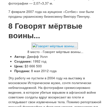
фотографии — 2,07×3,37 м.
7 февраля 2007 года на аукционе «Сотбис» они были
проданы украинскому бизнесмену Виктору Пинчуку.
8
Говорят мёртвые
воины...
8 место - Говорят мёртвые воины...
Автор:
Джефф Уолл
Создание:
1992 год
Цена:
$3 666 500
Продана:
8 мая 2012 года
Эту работу не пустили в 2004 году на выставку в
московском Историческом музее, сочтя политически
неблагонадежной. На фотографии срежиссировано
видение, в котором убитые взрывом в афганской войне
советские солдаты вдруг воскресают во плоти и
оглядывают свои изувеченные тела. Помимо репортажной
военной фотографии и фильмов ужасов, источником тут