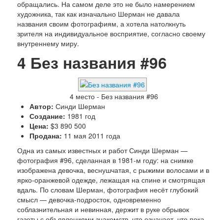
обращались. На самом деле это не было намерением
художника, так как изначально Шерман не давала
названия своим фотографиям, а хотела натолкнуть
зрителя на индивидуальное восприятие, согласно своему
внутреннему миру.
4
Без названия #96
4 место - Без названия #96
Автор:
Синди Шерман
Создание:
1981 год
Цена:
$3 890 500
Продана:
11 мая 2011 года
Одна из самых известных и работ Синди Шерман —
фотография #96, сделанная в 1981-м году: на снимке
изображена девочка, веснушчатая, с рыжими волосами и в
ярко-оранжевой одежде, лежащая на спине и смотрящая
вдаль. По словам Шерман, фотография несёт глубокий
смысл — девочка-подросток, одновременно
соблазнительная и невинная, держит в руке обрывок
газеты с объявлениями знакомств, что означает, что пока