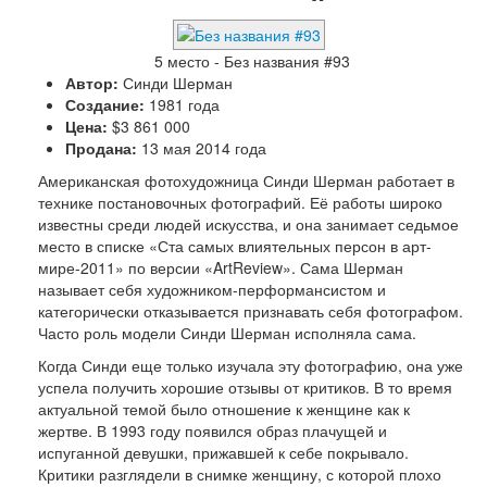
5 место - Без названия #93
Автор:
Синди Шерман
Создание:
1981 года
Цена:
$3 861 000
Продана:
13 мая 2014 года
Американская фотохудожница Синди Шерман работает в
технике постановочных фотографий. Её работы широко
известны среди людей искусства, и она занимает седьмое
место в списке «Ста самых влиятельных персон в арт-
мире-2011» по версии «ArtReview». Сама Шерман
называет себя художником-перформансистом и
категорически отказывается признавать себя фотографом.
Часто роль модели Синди Шерман исполняла сама.
Когда Синди еще только изучала эту фотографию, она уже
успела получить хорошие отзывы от критиков. В то время
актуальной темой было отношение к женщине как к
жертве. В 1993 году появился образ плачущей и
испуганной девушки, прижавшей к себе покрывало.
Критики разглядели в снимке женщину, с которой плохо