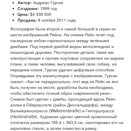
Автор:
Андреас Гурски
Создание:
1999 год
Цена:
$4 338 500
Продана:
8 ноября 2011 года
Фотография была второй и самой большой в серии из
шести изображений Рейна. На снимке Рейн течёт под
пасмурным небом горизонтально между зелёными
дамбами. Под первой дамбой видны велосипедная и
пешеходная дорожки. Посторонние детали, такие как
электростанция и прочие портовые сооружения на заднем
плане, а также человек, выгуливавший свою собаку, на
переднем плане, Гурски удалил цифровым способом.
Оправдывая эту манипуляцию с изображением, Гурски
сказал: «Как ни парадоксально, этот вид на Рейн не мог
быть получен на месте, доработка была необходима,
чтобы обеспечить точный образ современной реки».
Снимок был сделан с дамбы, проходящей вдоль Рейн-
аллеи в Оберкасселе (район Дюссельдорфа), между
Валькюренштрассе (Walkürenstraße) и Гекторштрассе
(Hectorstraße). Художник сделал цветной хромогенный
отпечаток размером 185,4 × 363,5 см, смонтировал его на
акриловое стекло, а затем поместил в рамку.