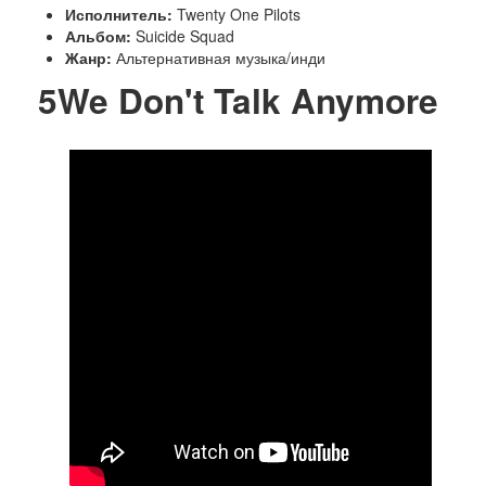
Исполнитель:
Twenty One Pilots
Альбом:
Suicide Squad
Жанр:
Альтернативная музыка/инди
5
We Don't Talk Anymore