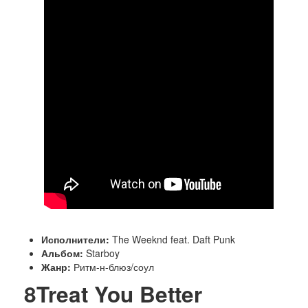
Исполнители:
The Weeknd feat. Daft Punk
Альбом:
Starboy
Жанр:
Ритм-н-блюз/соул
8
Treat You Better