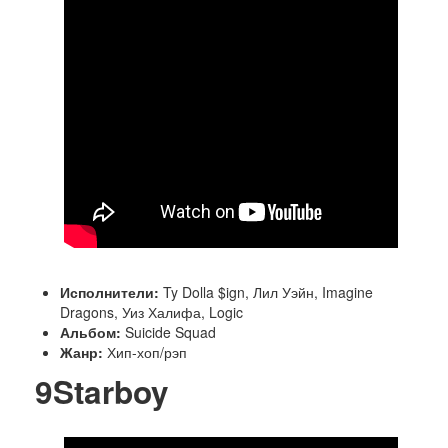
Люди
Спорт
История
Исполнители:
Ty Dolla $ign, Лил Уэйн, Imagine
Dragons, Уиз Халифа, Logic
Альбом:
Suicide Squad
Жанр:
Хип-хоп/рэп
9
Starboy