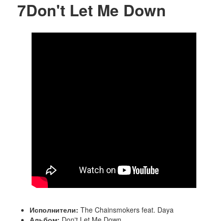
7
Don't Let Me Down
Исполнители:
The Chainsmokers feat. Daya
Альбом:
Don't Let Me Down