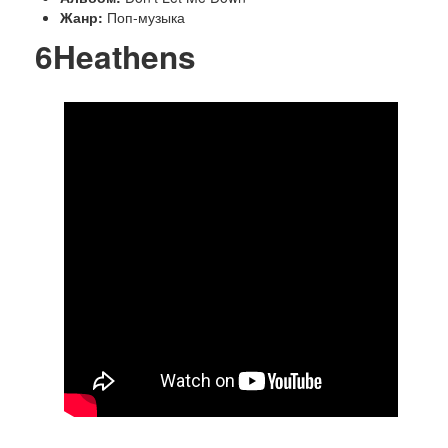
Жанр:
Поп-музыка
6
Heathens