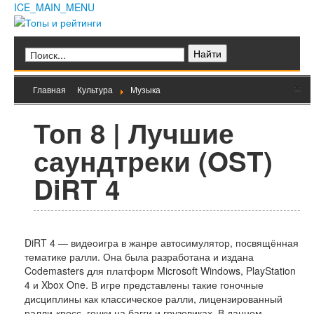
ICE_MAIN_MENU
Главная
Кино
Фильмы
Сериалы
Культура
Мультфильмы
×
Главная
Культура
Музыка
Музыка
Природа
Книги
Мода и стиль
Техника
Топ 8 | Лучшие
Животные
Растения
Еда
саундтреки (OST)
Космос
Человек
Общество
DiRT 4
Архитектура
Транспорт
Интернет
Игры
DiRT 4 — видеоигра в жанре автосимулятор, посвящённая
Hi-Tech
тематике ралли. Она была разработана и издана
Блюда
Codemasters для платформ Microsoft Windows, PlayStation
Полезное
4 и Xbox One. В игре представлены такие гоночные
Города и страны
дисциплины как классическое ралли, лицензированный
Вооружение
ралли-кросс, гонки на багги и грузовиках. В данном