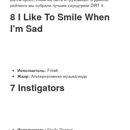
Люди
рейтинге мы собрали лучшие саундтреки DiRT 4.
Спорт
История
8
I Like To Smile When
I'm Sad
Исполнитель:
Freak
Жанр:
Альтернативная музыка/инди
7
Instigators
Исполнитель:
Грейс Поттер