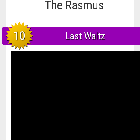
The Rasmus
Блюда
Полезное
Общество
Города и страны
Вооружение
10
Люди
Last Waltz
Спорт
История