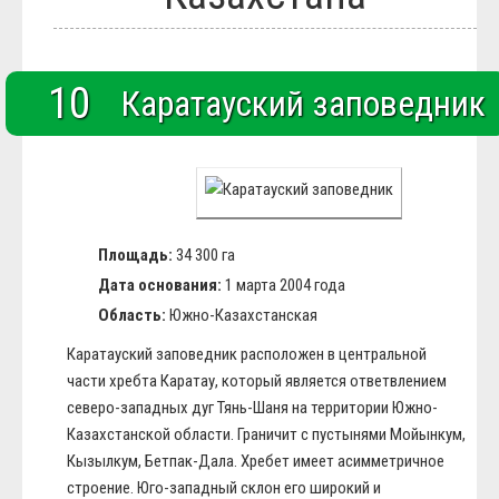
Блюда
Полезное
Общество
Города и страны
10
Каратауский заповедник
Вооружение
Люди
Спорт
История
Площадь:
34 300 га
Дата основания:
1 марта 2004 года
Область:
Южно-Казахстанская
Каратауский заповедник расположен в центральной
части хребта Каратау, который является ответвлением
северо-западных дуг Тянь-Шаня на территории Южно-
Казахстанской области. Граничит с пустынями Мойынкум,
Кызылкум, Бетпак-Дала. Хребет имеет асимметричное
строение. Юго-западный склон его широкий и