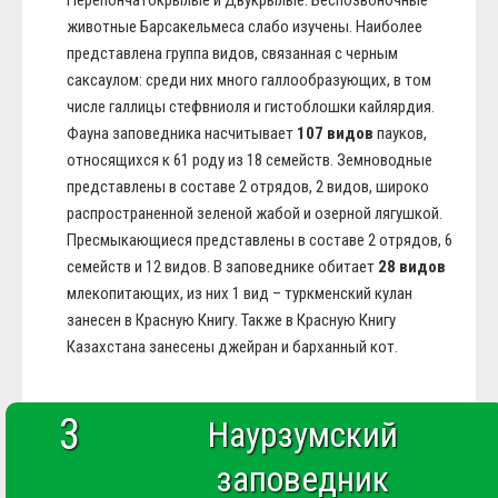
Перепончатокрылые и Двукрылые. Беспозвоночные
животные Барсакельмеса слабо изучены. Наиболее
представлена группа видов, связанная с черным
саксаулом: среди них много галлообразующих, в том
числе галлицы стефвниоля и гистоблошки кайлярдия.
Фауна заповедника насчитывает
107 видов
пауков,
относящихся к 61 роду из 18 семейств. Земноводные
представлены в составе 2 отрядов, 2 видов, широко
распространенной зеленой жабой и озерной лягушкой.
Пресмыкающиеся представлены в составе 2 отрядов, 6
семейств и 12 видов. В заповеднике обитает
28 видов
млекопитающих, из них 1 вид – туркменский кулан
занесен в Красную Книгу. Также в Красную Книгу
Казахстана занесены джейран и барханный кот.
3
Наурзумский
заповедник