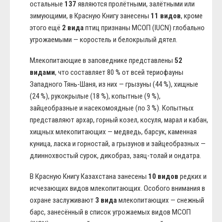
остальные
137
являются пролётными, залётными или
зимующими, в Красную Книгу занесены
11 видов
, кроме
этого ещё
2 вида
птиц признаны МСОП (IUCN) глобально
угрожаемыми — коростель и белокрылый дятел.
Млекопитающие в заповеднике представлены
52
видами
, что составляет 80 % от всей териофауны
Западного Тянь-Шаня, из них — грызуны (44 %), хищные
(24 %), рукокрылые (18 %), копытные (9 %),
зайцеобразные и насекомоядные (по 3 %). Копытных
представляют архар, горный козел, косуля, марал и кабан,
хищных млекопитающих — медведь, барсук, каменная
куница, ласка и горностай, а грызунов и зайцеобразных —
длиннохвостый сурок, дикобраз, заяц-толай и ондатра.
В Красную Книгу Казахстана занесены
10 видов
редких и
исчезающих видов млекопитающих. Особого внимания в
охране заслуживают
3 вида
млекопитающих — снежный
барс, занесённый в список угрожаемых видов МСОП