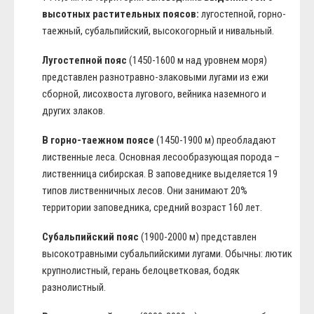
высотных растительных поясов:
лугостепной, горно-
таежный, субальпийский, высокогорный и нивальный.
Лугостепной пояс
(1450-1600 м над уровнем моря)
представлен разнотравно-злаковыми лугами из ежи
сборной, лисохвоста лугового, вейника наземного и
других злаков.
В горно-таежном поясе
(1450-1900 м) преобладают
лиственные леса. Основная лесообразующая порода –
лиственница сибирская. В заповеднике выделяется 19
типов лиственничных лесов. Они занимают 20%
территории заповедника, средний возраст 160 лет.
Субальпийский пояс
(1900-2000 м) представлен
высокотравными субальпийскими лугами. Обычны: лютик
крупнолистный, герань белоцветковая, бодяк
разнолистный.