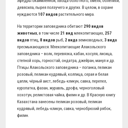
эфедры окаймлённой, хвоща болотного, хмеля, облепихи,
девясила, пырея ползучего и других. В целом, в охране
нуждаются
107 видов
растительного мира.
На территории заповедника обитают
290 видов
животных
, в том числе
21 вид
млекопитающих,
257
видов
птиц,
8 видов
рыб,
2 вида
земноводных,
3 вида
пресмыкающихся. Млекопитающие Алакольского
заповедника – волк, перевязка, кабан, косуля, лисица,
степной хорь, горностай, ондатра, джейран, манул и др.
Птицы Алакольского заповедника – поганка, пеликан
розовый, пеликан кудрявый, колпица, серая и белая
цапли, чёрный аист, лебедь-кликун, савка, перепел,
куропатка, фазан, журавль, дрофа, черноголовый
хохотун, реликтовая чайка, филин и др. В Красную книгу
Казахстана занесены пеликан розовый, пеликан
кудрявый, лебедь-кликун, савка, чернобрюхий рябок,
филин.