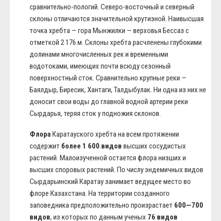
сравнительно-пологий. Северо-восточный и северный
склоны отличаются значительной крутизной. Наивысшая
точка хребта — гора Мынжилки — верховья Бессаз с
отметкой 2 176 м. Склоны хребта расчленены глубокими
долинами многочисленных рек и временными
водотоками, имеющих почти всюду сезонный
поверхностный сток. Сравнительно крупные реки —
Баялдыр, Биресик, Хантаги, Талдыбулак. Ни одна из них не
доносит свои воды до главной водной артерии реки
Сырдарья, теряя сток у подножия склонов.
Флора
Каратауского хребта на всем протяжении
содержит
более 1 600 видов
высших сосудистых
растений. Малоизученной остается флора низших и
высших споровых растений. По числу эндемичных видов
Сырдарьинский Каратау занимает ведущее место во
флоре Казахстана. На территории созданного
заповедника предположительно произрастает
600—700
видов
, из которых по данным ученых
76 видов