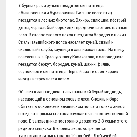
У бурных рек и ручьёв гнездится синяя птица,
обыкновенная и бурая оляпки. Больше всего птиц
гнездится в лесных биотопах. Вяхирь, сплюшка, пёстрый
дятел, чернолобый сорокопут предпочитают лиственные
леса. В скалах елового пояса гнездятся бородач и шахин.
Скалы альпийского пояса населяет кумай, сизый и
скалистый голуби, клушица и альпийская галка. Из птиц,
занесённых в Красную книгу Казахстана, в заповеднике
гнездятся беркут, бородач, кумай, шахин, филин,
серпоклюв и синяя птица. Чёрный аист и орёл-карлик
иногда встречаются летом.
Обычен в заповеднике тянь-шаньский бурый медведь,
населяющий в основном еловые леса. Снежный барс
обитает в основном в альпийском поясе и только зимой
вслед за горными козлами спускается в лесо-лугостепной
пояс. В заповеднике постоянно держатся 2-3 семьи этого
редкого хищника. В еловых лесах встречается
туркестанская рысь (около 10 особей). Добычей ей