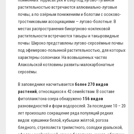
пойменных террасах рек и озёр под лугово-тугайной
растительностью встречаются аллювиально-луговые
почвы, а по озёрным понижениям и болотам с осоково-
тростниковыми ассоциациями — лугово-болотные. В
местах распространения биюргуново-кокпековой
растительности встречаются такыры и такыровидные
почвы. Широко представлены лугово-серозёмные почвы
под эфемерово-полынной растительностью, для которых
характерны солончаки. На возвышенных частях
Алакольской котловины развиты малокарбонатные
серозёмы.
В заповеднике насчитывается
более 270 видов
растений
, относящихся к 42 семействам. В составе
фитопланктона озера обнаружено
156 видов
разновидностей и форм водорослей. За последние 10 – 20
лет произошло сокращение ряда популяций редких
видов: кувшинки белой, кубышки жёлтой, рогоза
бледного, стрелолиста трилистного, солодки уральской,