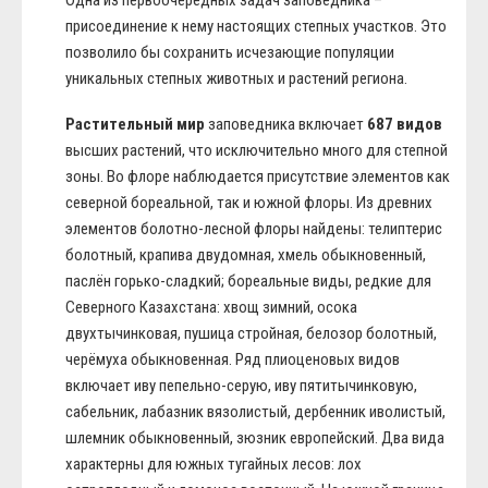
Одна из первоочередных задач заповедника –
присоединение к нему настоящих степных участков. Это
позволило бы сохранить исчезающие популяции
уникальных степных животных и растений региона.
Растительный мир
заповедника включает
687 видов
высших растений, что исключительно много для степной
зоны. Во флоре наблюдается присутствие элементов как
северной бореальной, так и южной флоры. Из древних
элементов болотно-лесной флоры найдены: телиптерис
болотный, крапива двудомная, хмель обыкновенный,
паслён горько-сладкий; бореальные виды, редкие для
Северного Казахстана: хвощ зимний, осока
двухтычинковая, пушица стройная, белозор болотный,
черёмуха обыкновенная. Ряд плиоценовых видов
включает иву пепельно-серую, иву пятитычинковую,
сабельник, лабазник вязолистый, дербенник иволистый,
шлемник обыкновенный, зюзник европейский. Два вида
характерны для южных тугайных лесов: лох