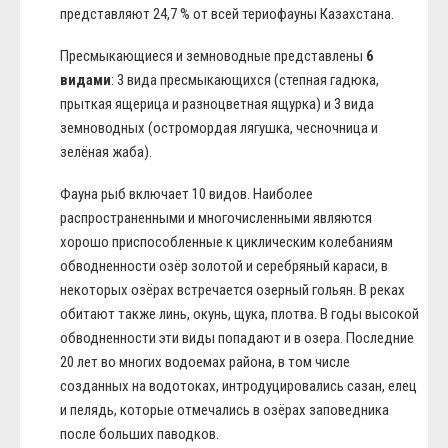
представляют 24,7 % от всей териофауны Казахстана.
Пресмыкающиеся и земноводные представлены
6
видами
: 3 вида пресмыкающихся (степная гадюка,
прыткая ящерица и разноцветная ящурка) и 3 вида
земноводных (остромордая лягушка, чесночница и
зелёная жаба).
Фауна рыб включает 10 видов. Наиболее
распространенными и многочисленными являются
хорошо приспособленные к циклическим колебаниям
обводненности озёр золотой и серебряный караси, в
некоторых озёрах встречается озерный гольян. В реках
обитают также линь, окунь, щука, плотва. В годы высокой
обводненности эти виды попадают и в озера. Последние
20 лет во многих водоемах района, в том числе
созданных на водотоках, интродуцировались сазан, елец
и пелядь, которые отмечались в озёрах заповедника
после больших паводков.