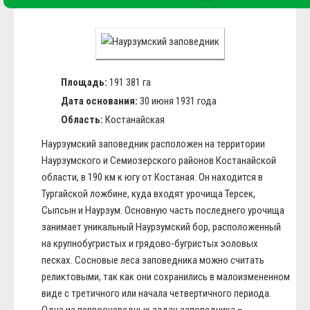
Площадь:
191 381 га
Дата основания:
30 июня 1931 года
Область:
Костанайская
Наурзумский заповедник расположен на территории
Наурзумского и Семиозерского районов Костанайской
области, в 190 км к югу от Костаная. Он находится в
Тургайской ложбине, куда входят урочища Терсек,
Сыпсын и Наурзум. Основную часть последнего урочища
занимает уникальный Наурзумский бор, расположенный
на крупнобугристых и грядово-бугристых эоловых
песках. Сосновые леса заповедника можно считать
реликтовыми, так как они сохранились в малоизмененном
виде с третичного или начала четвертичного периода.