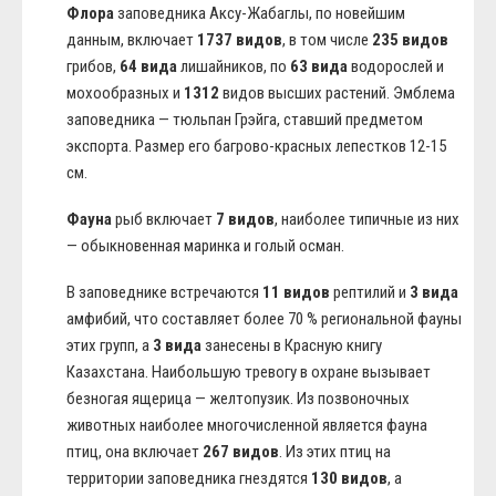
Флора
заповедника Аксу-Жабаглы, по новейшим
данным, включает
1737 видов
, в том числе
235 видов
грибов,
64 вида
лишайников, по
63 вида
водорослей и
мохообразных и
1312
видов высших растений. Эмблема
заповедника — тюльпан Грэйга, ставший предметом
экспорта. Размер его багрово-красных лепестков 12-15
см.
Фауна
рыб включает
7 видов
, наиболее типичные из них
— обыкновенная маринка и голый осман.
В заповеднике встречаются
11 видов
рептилий и
3 вида
амфибий, что составляет более 70 % региональной фауны
этих групп, а
3 вида
занесены в Красную книгу
Казахстана. Наибольшую тревогу в охране вызывает
безногая ящерица — желтопузик. Из позвоночных
животных наиболее многочисленной является фауна
птиц, она включает
267 видов
. Из этих птиц на
территории заповедника гнездятся
130 видов
, а