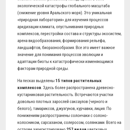
экологической катастрофы глобального масштаба
(снижение уровня Аральского моря). Это уникальная
«природная лаборатория» для изучения процессов
аридизации климата, опустынивания природных
комплексов, перестройки состава и структуры экосистем,
арена видообразования, формирования рельефа,
ландшафтов, биоразнообразия. Все это имеет важное
значение для понимания процессов эволюции и
адаптации биоты к катастрофически изменяющимся
факторам природной среды.
На песках выделены
15 типов растительных
комплексов
. Здесь более распространена древесно-
кустарниковая растительность. Встречаются участки
довольно плотных зарослей саксаулов (черного и
белого), тамариксов, джузгунов, курчавки, лиция. По
понижениям распространены солончаки с солоно-
колосником, сарсазаном, солеросом, солянками. Всего на
острове зарегистрировано
257 видов
цветковых