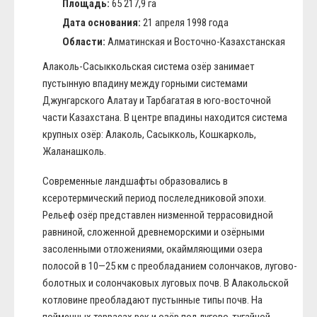
Площадь:
65 217,9 га
Дата основания:
21 апреля 1998 года
Области:
Алматинская и Восточно-Казахстанская
Алаколь-Сасыккольская система озёр занимает
пустынную впадину между горными системами
Джунгарского Алатау и Тарбагатая в юго-восточной
части Казахстана. В центре впадины находится система
крупных озёр: Алаколь, Сасыкколь, Кошкарколь,
Жаланашколь.
Современные ландшафты образовались в
ксеротермический период послеледниковой эпохи.
Рельеф озёр представлен низменной террасовидной
равниной, сложенной древнеморскими и озёрными
засоленными отложениями, окаймляющими озера
полосой в 10—25 км с преобладанием солончаков, лугово-
болотных и солончаковых луговых почв. В Алакольской
котловине преобладают пустынные типы почв. На