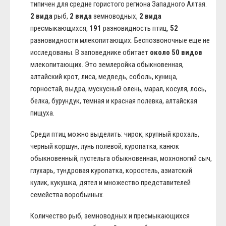
типичен для средне гористого региона Западного Алтая.
2 вида
рыб,
2 вида
земноводных,
2 вида
пресмыкающихся,
191
разновидность птиц,
52
разновидности млекопитающих. Беспозвоночные еще не
исследованы. В заповеднике обитает
около 50 видов
млекопитающих. Это землеройка обыкновенная,
алтайский крот, лиса, медведь, соболь, куница,
горностай, выдра, мускусный олень, марал, косуля, лось,
белка, бурундук, темная и красная полевка, алтайская
пищуха.
Среди птиц можно выделить: чирок, крупный крохаль,
черный коршун, лунь полевой, куропатка, канюк
обыкновенный, пустельга обыкновенная, мохноногий сыч,
глухарь, тундровая куропатка, коростель, азиатский
кулик, кукушка, дятел и множество представителей
семейства воробьиных.
Количество рыб, земноводных и пресмыкающихся