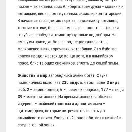
позже – тюльпаны, ирис Альберта, эремурусы – мощный и
алтайский, пион промежуточный, иксиолирион татарский.
В начале лета зацветают ярко-оранжевые купальницы,
жёлтые лютики, белые анемоны, разноцветные фиалки,
голубые незабудки, темно-пурпуровые водосборы. На
смену им приходят более позднецветущие астры,
мелколепестники, горечавки, ястребинки. Это буйство
красок продолжается до конца лета, а в альпийском
поясе, близ тающих снежников, вплоть до самой зимы.
Животный мир
заповедника очень богат. Фауна
позвоночных включает
230 видов
, в том числе:
3 вида
рыб,
2
– земноводных,
6
– пресмыкающихся,
177
– птиц и
39
– млекопитающих. Из пресмыкающихся обычны
ящерица – алайский гологлаз и ядовитая змея –
щитомордник, которые встречаются вплоть до
альпийского пояса. Узорчатый полоз обитает в нижней и
среднегорной зонах.