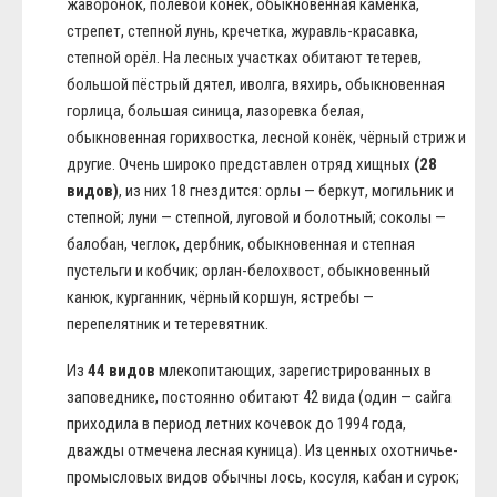
жаворонок, полевой конёк, обыкновенная каменка,
стрепет, степной лунь, кречетка, журавль-красавка,
степной орёл. На лесных участках обитают тетерев,
большой пёстрый дятел, иволга, вяхирь, обыкновенная
горлица, большая синица, лазоревка белая,
обыкновенная горихвостка, лесной конёк, чёрный стриж и
другие. Очень широко представлен отряд хищных
(28
видов)
, из них 18 гнездится: орлы — беркут, могильник и
степной; луни — степной, луговой и болотный; соколы —
балобан, чеглок, дербник, обыкновенная и степная
пустельги и кобчик; орлан-белохвост, обыкновенный
канюк, курганник, чёрный коршун, ястребы —
перепелятник и тетеревятник.
Из
44 видов
млекопитающих, зарегистрированных в
заповеднике, постоянно обитают 42 вида (один — сайга
приходила в период летних кочевок до 1994 года,
дважды отмечена лесная куница). Из ценных охотничье-
промысловых видов обычны лось, косуля, кабан и сурок;