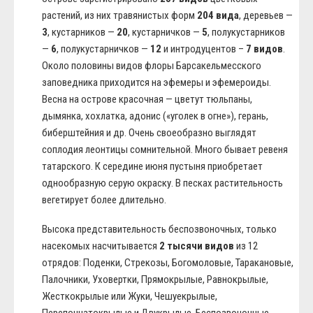
растений, из них травянистых форм
204 вида
, деревьев —
3
, кустарников —
20
, кустарничков —
5
, полукустарников
—
6
, полукустарничков —
12
и интродуцентов –
7 видов
.
Около половины видов флоры Барсакельмесского
заповедника приходится на эфемеры и эфемероиды.
Весна на острове красочная — цветут тюльпаны,
дымянка, хохлатка, адонис («уголек в огне»), герань,
биберштейния и др. Очень своеобразно выглядят
соплодия леонтицы сомнительной. Много бывает ревеня
татарского. К середине июня пустыня приобретает
однообразную серую окраску. В песках растительность
вегетирует более длительно.
Высока представительность беспозвоночных, только
насекомых насчитывается
2 тысячи видов
из 12
отрядов: Поденки, Стрекозы, Богомоловые, Таракановые,
Палочники, Уховертки, Прямокрылые, Равнокрылые,
Жесткокрылые или Жуки, Чешуекрылые,