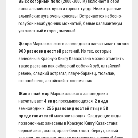
Высокогорный пояс
(2000-3000 м) включает в себя
зоны альпийских лугов и горных тундр. Низкотравные
альпийские луга очень красивы. Встречаются небесно-
голубой незабудочник мохнатый, белые каллиантенум
узколистный и горец змеиный.
Флора
Маркакольского заповедника насчитывает
около
900 разновидностей
растений. Из тех, которые
занесены в Красную Книгу Казахстана можно отметить
такие растения как сибирский собачий зуб, алтайский
ревень, сладкий астрагал, плаун-баранец, тюльпан,
степной пеон, алтайский голосемянник.
Животный мир
Маркакольского заповедника
насчитывает
4 вида
пресмыкающихся,
2 вида
земноводных,
255 разновидностей
птиц и
58
представителей
млекопитающих. Следующие виды
позвоночных занесены в Красную Книгу Казахстана:
черный аист, скопа, орлан-белохвост, беркут, сизый