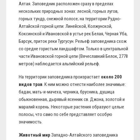
Алтая. Заповедник расположен сразу в пределах
нескольких природных зонах: лесной, горных лугов,
горных тундр, снежной полосе; на территории Рудно-
Алтайской горной цепи: Линейской, Колжунской,
Коксинской и Ивановской в устье рек Белая, Черная Уба,
Барсук, приток реки Тургусун. Рельеф заповедника схож
со средне гористым ландшафтом. Только в центральной
части Ивановской горной цепи (Вячеславкий Белок, 2778
метров) наблюдается альпийский рельеф.
На территории заповедника произрастает
около 200
видов трав
. К ним можно отнести наиболее значимые:
бадан, мать-и-мачеха, черника, брусника, душица
обыкновенная, дырявый ясенник св. Джона, золотой и
маралий корень. Некоторые растения образуют целые
полосы, что само по себе представляет особую
значимость.
Животный мир
Западно-Алтайского заповедника