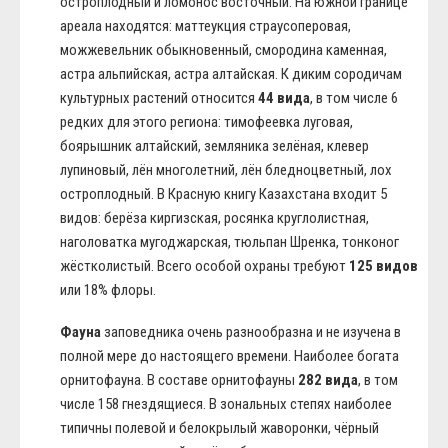
остроплодный и ломонос восточный. На южной границе
ареала находятся: маттеукция страусоперовая,
можжевельник обыкновенный, смородина каменная,
астра альпийская, астра алтайская. К диким сородичам
культурных растений относится
44 вида
, в том числе 6
редких для этого региона: тимофеевка луговая,
боярышник алтайский, земляника зелёная, клевер
лупиновый, лён многолетний, лён бледноцветный, лох
остроплодный. В Красную книгу Казахстана входит 5
видов: берёза киргизская, росянка круглолистная,
наголоватка мугоджарская, тюльпан Шренка, тонконог
жёстколистый. Всего особой охраны требуют
125 видов
или 18% флоры.
Фауна
заповедника очень разнообразна и не изучена в
полной мере до настоящего времени. Наиболее богата
орнитофауна. В составе орнитофауны
282 вида
, в том
числе 158 гнездящиеся. В зональных степях наиболее
типичны полевой и белокрылый жаворонки, чёрный