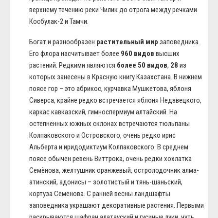
верхнему течению реки Чилик до отрога между речками
Косбулак-2 и Тамчи.
Богат и разнообразен
растительный мир
заповедника.
Его флора насчитывает более
960 видов
высших
растений. Редкими являются
более 50 видов
,
28
из
которых занесены в Красную книгу Казахстана. В нижнем
поясе гор – это абрикос, курчавка Мушкетова, яблоня
Сиверса, крайне редко встречается яблоня Недзвецкого,
каркас кавказский, гимноспермиум алтайский. На
остепнённых южных склонах встречаются тюльпаны
Колпаковского и Островского, очень редко ирис
Альберта и иридодиктиум Колпаковского. В среднем
поясе обычен ревень Виттрока, очень редки хохлатка
Семёнова, желтушник оранжевый, остролодочник алма-
атинский, адонисы – золотистый и тянь-шаньский,
кортуза Семенова. С ранней весны ландшафты
заповедника украшают декоративные растения. Первыми
раскрываются шафран алатауский и гусиные луки, чуть