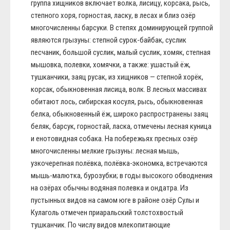
группа хищников включает волка, лисицу, корсака, рысь,
степного хоря, горностая, ласку, в лесах и близ озёр
многочисленны барсуки. В степях доминирующей группой
являются грызуны: степной сурок-байбак, суслик
песчаник, большой суслик, малый суслик, хомяк, степная
мышовка, полевки, хомячки, а также: ушастый ёж,
тушканчики, заяц русак, из хищников — степной хорёк,
корсак, обыкновенная лисица, волк. В лесных массивах
обитают лось, сибирская косуля, рысь, обыкновенная
белка, обыкновенный ёж, широко распространены заяц
беляк, барсук, горностай, ласка, отмечены лесная куница
и енотовидная собака. На побережьях пресных озёр
многочисленны мелкие грызуны: лесная мышь,
узкочерепная полёвка, полёвка-экономка, встречаются
мышь-малютка, бурозубки; в годы высокого обводнения
на озёрах обычны водяная полевка и ондатра. Из
пустынных видов на самом юге в районе озёр Сулы и
Кулаголь отмечен приаральский толстохвостый
тушканчик. По числу видов млекопитающие