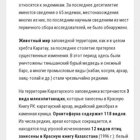
относятся к эндемикам. За последнее десятилетие
имеются сведения о 65 эндемах, местонахождения
многих из них, по последним научным сведениям из мест
первичного сбора исследователей, не было обнаружено.
Животный мир
заповедной территории, как и в целом
хребта Каратау, за последнее столетие претерпел
существенные изменения. В этот период здесь были
уничтожены тяньшанский бурый медведь и снежный
барс, а многие промысловые виды (кабан, косуля, архар,
заяц-толай и др.) стали чрезвычайно редкими.
На территории Каратауского заповедника встречаются
3
вида млекопитающих
, которые занесены в Красную
Книгу РК: каратауский архар, индийский дикобраз и
каменная куница.
Орнитофауна содержит 118 видов
.
Из числа редких, ареал которых сокращается, и
находятся под угрозой исчезновения
12 видов птиц
занесены в Красную книгу Казахстана
(1996 г.): белый