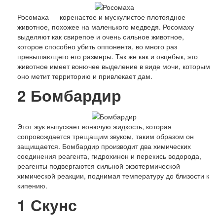
Росомаха — коренастое и мускулистое плотоядное
животное, похожее на маленького медведя. Росомаху
выделяют как свирепое и очень сильное животное,
которое способно убить оппонента, во много раз
превышающего его размеры. Так же как и овцебык, это
животное имеет вонючее выделение в виде мочи, которым
оно метит территорию и привлекает дам.
2
Бомбардир
Этот жук выпускает вонючую жидкость, которая
сопровождается трещащим звуком, таким образом он
защищается. Бомбардир производит два химических
соединения реагента, гидрохинон и перекись водорода,
реагенты подвергаются сильной экзотермической
химической реакции, поднимая температуру до близости к
кипению.
1
Скунс