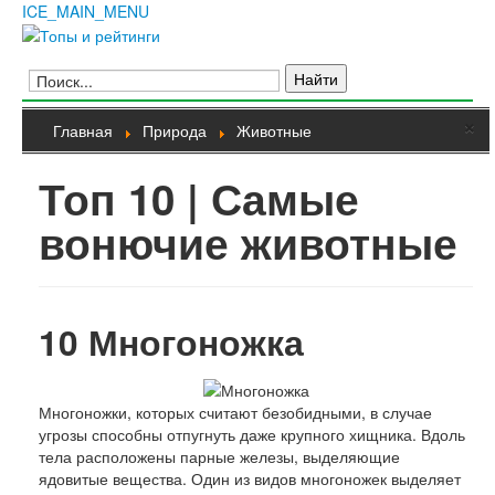
ICE_MAIN_MENU
Главная
Кино
Фильмы
Сериалы
Культура
×
Мультфильмы
Главная
Природа
Животные
Музыка
Природа
Книги
Топ 10 | Самые
Мода и стиль
Техника
Животные
вонючие животные
Растения
Еда
Космос
Человек
Общество
Архитектура
Транспорт
10
Многоножка
Интернет
Игры
Hi-Tech
Блюда
Многоножки, которых считают безобидными, в случае
Полезное
угрозы способны отпугнуть даже крупного хищника. Вдоль
Города и страны
тела расположены парные железы, выделяющие
Вооружение
ядовитые вещества. Один из видов многоножек выделяет