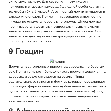
Люди
синильную кислоту. Для сведения — эту кислоту
Спорт
применяли в газовых камерах. Яда одной особи хватит на
История
то, чтобы убить 6 мышей. А вот черный лемур нуждается в
запахе многоножки. Примат — травоядное животное, но
никогда не откажется съесть многоножек. Шкура лемура
пропитывается ядовитыми веществами, выделяемыми
многоножками, которые защищают его от москитов. Сок
многоножки действует на лемура одурманивающе, и он
попросту становится пьян.
9
Гоацин
Держится в затопленных приречных зарослях, по берегам
рек. Почти не летает, большую часть времени держится на
деревьях и редко спускается на землю. Пища
растительная: ест листья и фрукты, которые переваривает
с помощью ферментации, наподобие жвачных, только не в
рубце, а в крупном (в 7,5 раза меньше самой птицы) зобу.
От этого гоацин обладает необыкновенно неприятным
навозным запахом.
8
Африканский хорёк