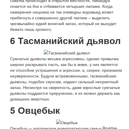
схватка происходит в открытой местности, тамандуа
ложится на бок и отбивается четырьмя лапами. Когда
намерения хищника не так очевидны муравьед может
прибегнуть к совершенно другой тактике – выделить
чрезвычайно едкий вонючий запах, который не вынудит
бежать лишь хромого.
6
Тасманийский дьявол
Сумчатые дьяволы весьма агрессивны, однако привычка
широко раскрывать пасть, как бы в зевке, у них является
не способом устрашения и агрессии, а, скорее, признаком
неуверенности. Будучи встревоженными, тасманийские
дьяволы, подобно скунсам, издают сильный неприятный
запах. Несмотря на свирепость, даже взрослые сумчатые
дьяволы поддаются приручению, и их можно держать как
домашних животных.
5
Овцебык
Овцебык — арктическое млекопитающее семьи Bovidae,