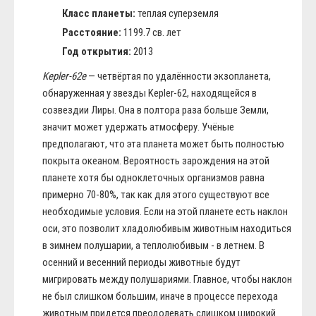
Класс планеты:
теплая суперземля
Расстояние:
1199.7 св. лет
Год открытия:
2013
Kepler-62e
— четвёртая по удалённости экзопланета,
обнаруженная у звезды Kepler-62, находящейся в
созвездии Лиры. Она в полтора раза больше Земли,
значит может удержать атмосферу. Учёные
предполагают, что эта планета может быть полностью
покрыта океаном. Вероятность зарождения на этой
планете хотя бы одноклеточных организмов равна
примерно 70-80%, так как для этого существуют все
необходимые условия. Если на этой планете есть наклон
оси, это позволит хладолюбивым животным находиться
в зимнем полушарии, а теплолюбивым - в летнем. В
осенний и весенний периоды животные будут
мигрировать между полушариями. Главное, чтобы наклон
не был слишком большим, иначе в процессе перехода
животным придется преодолевать слишком широкий