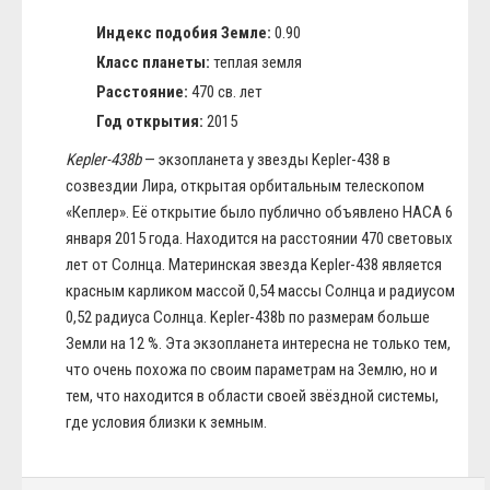
Индекс подобия Земле:
0.90
Класс планеты:
теплая земля
Расстояние:
470 св. лет
Год открытия:
2015
Kepler-438b
— экзопланета у звезды Kepler-438 в
созвездии Лира, открытая орбитальным телескопом
«Кеплер». Её открытие было публично объявлено НАСА 6
января 2015 года. Находится на расстоянии 470 световых
лет от Солнца. Материнская звезда Kepler-438 является
красным карликом массой 0,54 массы Солнца и радиусом
0,52 радиуса Солнца. Kepler-438b по размерам больше
Земли на 12 %. Эта экзопланета интересна не только тем,
что очень похожа по своим параметрам на Землю, но и
тем, что находится в области своей звёздной системы,
где условия близки к земным.