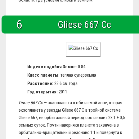
области, где условия близки к земным.
6
Gliese 667 Cc
Индекс подобия Земле:
0.84
Класс планеты:
теплая суперземля
Расстояние:
23.6 св. года
Год открытия:
2011
Глизе 667 Cc
— экзопланета в обитаемой зоне, вторая
экзопланета у звезды Gliese 667 C в тройной системе
Gliese 667, её орбитальный период составляет 28,1 ± 0,5
земных суток. Почти наверняка планета захвачена в
орбитально-вращательный резонанс 1:1 и повёрнута к