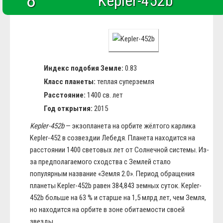
8
Kepler-452b
Индекс подобия Земле:
0.83
Класс планеты:
теплая суперземля
Расстояние:
1400 св. лет
Год открытия:
2015
Kepler-452b
— экзопланета на орбите жёлтого карлика
Kepler-452 в созвездии Лебедя. Планета находится на
расстоянии 1400 световых лет от Солнечной системы. Из-
за предполагаемого сходства с Землей стало
популярным название «Земля 2.0». Период обращения
планеты Kepler-452b равен 384,843 земных суток. Kepler-
452b больше на 63 % и старше на 1,5 млрд лет, чем Земля,
но находится на орбите в зоне обитаемости своей
звезды.