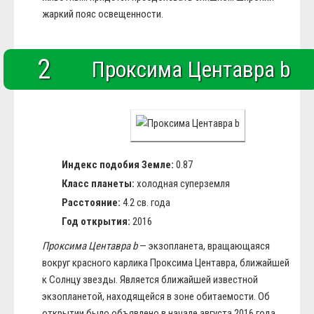
жаркий пояс освещенности.
2
Проксима Центавра b
Индекс подобия Земле:
0.87
Класс планеты:
холодная суперземля
Расстояние:
4.2 св. года
Год открытия:
2016
Проксима Центавра b
— экзопланета, вращающаяся
вокруг красного карлика Проксима Центавра, ближайшей
к Солнцу звезды. Является ближайшей известной
экзопланетой, находящейся в зоне обитаемости. Об
открытии было объявлено в начале августа 2016 года