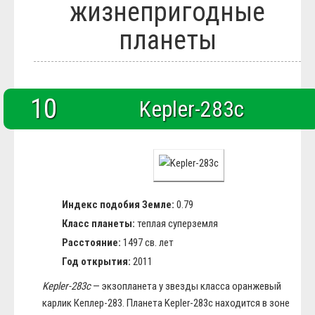
жизнепригодные
Блюда
Полезное
планеты
Общество
Города и страны
Вооружение
Люди
Спорт
10
История
Kepler-283c
Индекс подобия Земле:
0.79
Класс планеты:
теплая суперземля
Расстояние:
1497 св. лет
Год открытия:
2011
Kepler-283c
— экзопланета у звезды класса оранжевый
карлик Кеплер-283. Планета Kepler-283c находится в зоне