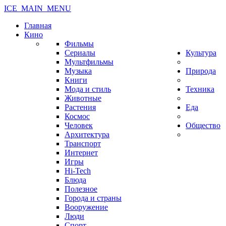
ICE_MAIN_MENU
Главная
Кино
Фильмы
Сериалы
Культура
Мультфильмы
Музыка
Природа
Книги
Мода и стиль
Техника
Животные
Растения
Еда
Космос
Человек
Общество
Архитектура
Транспорт
Интернет
Игры
Hi-Tech
Блюда
Полезное
Города и страны
Вооружение
Люди
Спорт