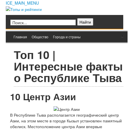
ICE_MAIN_MENU
Главная
Кино
Фильмы
Сериалы
Культура
Мультфильмы
×
Главная
Общество
Города и страны
Музыка
Природа
Книги
Мода и стиль
Техника
Топ 10 |
Животные
Растения
Еда
Интересные факты
Космос
Человек
Общество
о Республике Тыва
Архитектура
Транспорт
Интернет
10
Центр Азии
Игры
Hi-Tech
Блюда
Полезное
В Республике Тыва располагается географический центр
Города и страны
Азии, на этом месте в городе Кызыл установлен памятный
Вооружение
обелиск. Местоположение центра Азии впервые