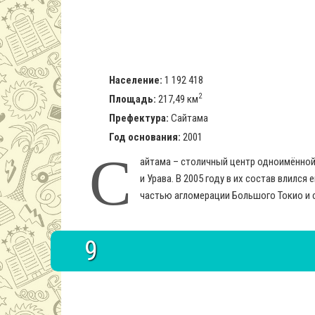
Население:
1 192 418
2
Площадь:
217,49 км
Префектура:
Сайтама
Год основания:
2001
С
айтама – столичный центр одноимённой 
и Урава. В 2005 году в их состав влилс
частью агломерации Большого Токио и 
9