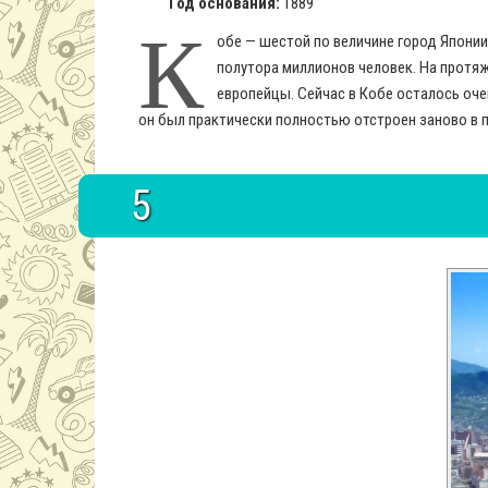
Год основания:
1889
К
обе — шестой по величине город Японии
полутора миллионов человек. На протяж
европейцы. Сейчас в Кобе осталось очен
он был практически полностью отстроен заново в 
5