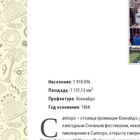
Население:
1 918 096
2
Площадь:
1 121,12 км
Префектура:
Хоккайдо
Год основания:
1868
С
аппоро – столица провинции Хоккайдо,
ежегодным Снежным фестивалем, неизме
пивоварения в Саппоро, открыта таверн