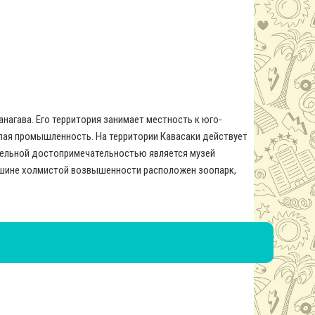
нагава. Его территория занимает местность к юго-
лая промышленность. На территории Кавасаки действует
тельной достопримечательностью является музей
ршине холмистой возвышенности расположен зоопарк,