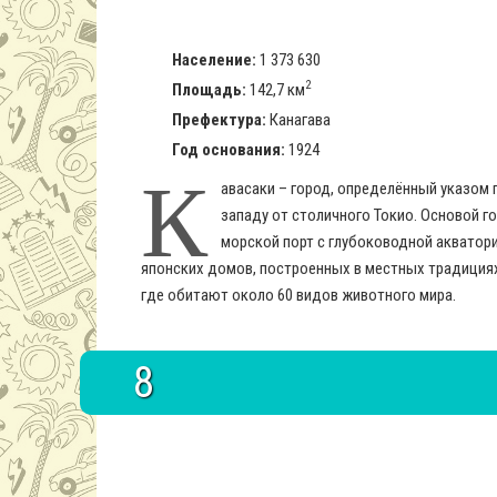
Население:
1 373 630
2
Площадь:
142,7 км
Префектура:
Канагава
Год основания:
1924
К
авасаки – город, определённый указом 
западу от столичного Токио. Основой 
морской порт с глубоководной акватор
японских домов, построенных в местных традиция
где обитают около 60 видов животного мира.
8