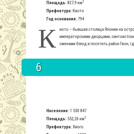
2
Площадь:
827,9 км
Префектура:
Киото
Год основания:
794
К
иото – бывшая столица Японии на остр
императорскими дворцами, синтоистски
сменами блюд и посетить район Гион, г
6
Население:
1 530 847
2
Площадь:
552,26 км
Префектура:
Хиого