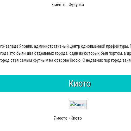
8 место - Фукуока
юго-западе Японии, административный центр одноименной префектуры. Г
года это были два отдельных города, один из которых был портом, а др
ород стал самым крупным на острове Кюсю. С недавних пор город занял
Киото
7 место - Киото