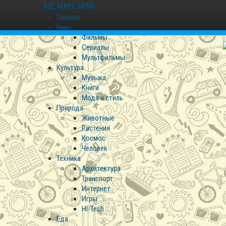
ICE_MAIN_MENU
Главная
Кино
Фильмы
Сериалы
Мультфильмы
Культура
Музыка
Книги
Мода и стиль
Природа
Животные
Растения
Космос
Человек
Техника
Архитектура
Транспорт
Интернет
Игры
Hi-Tech
Еда