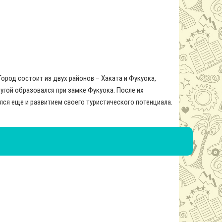
ород состоит из двух районов – Хаката и Фукуока,
угой образовался при замке Фукуока. После их
ся еще и развитием своего туристического потенциала.