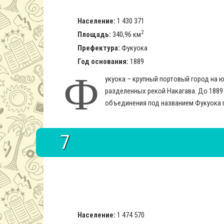
Население:
1 430 371
2
Площадь:
340,96 км
Префектура:
Фукуока
Год основания:
1889
Ф
укуока – крупный портовый город на 
разделенных рекой Накагава. До 1889 
объединения под названием Фукуока г
7
Население:
1 474 570