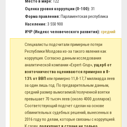
Место в мире:
122
Оценка уровня коррупции (0-100):
31
Форма правления:
Парламентская республика
Население:
3 550 900
ИЧР (Индекс человеческого развития):
средний
Специалисты подсчитали примерные потери
Республики Молдова из-за такого явления как
коррупция. Согласно данным исследования
аналитической компании «Expert-Grup»,
ущерб от
взяточничества оцениваются примерно в 8-
13% от ВВП
или примерно 11,8-17,7 миллиарда леев
за один лишь год. По предварительным данным,
средний размер вымогаемой/полученной взятки
превышает 70 тысяч леев (около 4000 долларов).
Соответствующий подсчет сделан на основе
обвинительных судебных решений, вынесенных в
2016 году по делам, которые связаны с коррупцией.
К слову,
подкупают в стране не только