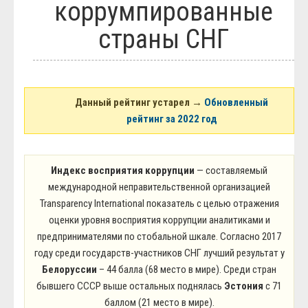
коррумпированные
Блюда
Полезное
страны СНГ
Общество
Города и страны
Вооружение
Люди
Спорт
История
Данный рейтинг устарел →
Обновленный
рейтинг за 2022 год
Индекс восприятия коррупции
— составляемый
международной неправительственной организацией
Transparency International показатель с целью отражения
оценки уровня восприятия коррупции аналитиками и
предпринимателями по стобальной шкале. Согласно 2017
году среди государств-участников СНГ лучший результат у
Белоруссии
– 44 балла (68 место в мире). Среди стран
бывшего СССР выше остальных поднялась
Эстония
с 71
баллом (21 место в мире).