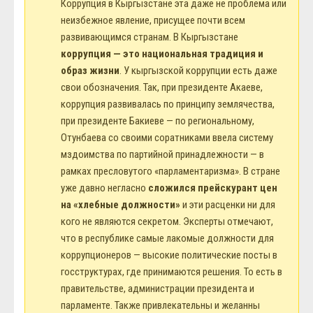
Коррупция в Кыргызстане эта даже не проблема или
неизбежное явление, присущее почти всем
развивающимся странам. В Кыргызстане
коррупция — это национальная традиция и
образ жизни
. У кыргызской коррупции есть даже
свои обозначения. Так, при президенте Акаеве,
коррупция развивалась по принципу землячества,
при президенте Бакиеве — по региональному,
Отунбаева со своими соратниками ввела систему
мздоимства по партийной принадлежности — в
рамках пресловутого «парламентаризма». В стране
уже давно негласно
сложился прейскурант цен
на «хлебные должности»
и эти расценки ни для
кого не являются секретом. Эксперты отмечают,
что в республике самые лакомые должности для
коррупционеров — высокие политические посты в
госструктурах, где принимаются решения. То есть в
правительстве, администрации президента и
парламенте. Также привлекательны и желанны