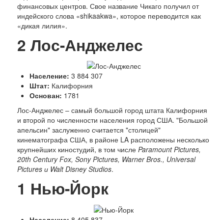
финансовых центров. Свое название Чикаго получил от
индейского слова «shikaakwa», которое переводится как
«дикая лилия».
2
Лос-Анджелес
Население:
3 884 307
Штат:
Калифорния
Основан:
1781
Л
ос-Анджелес – самый большой город штата Калифорния
и второй по численности населения город США. "Большой
апельсин" заслуженно считается "столицей"
кинематографа США, в районе LA расположены несколько
крупнейших киностудий, в том числе
Paramount Pictures,
20th Century Fox, Sony Pictures, Warner Bros., Universal
Pictures и Walt Disney Studios
.
1
Нью-Йорк
Население:
8 405 837