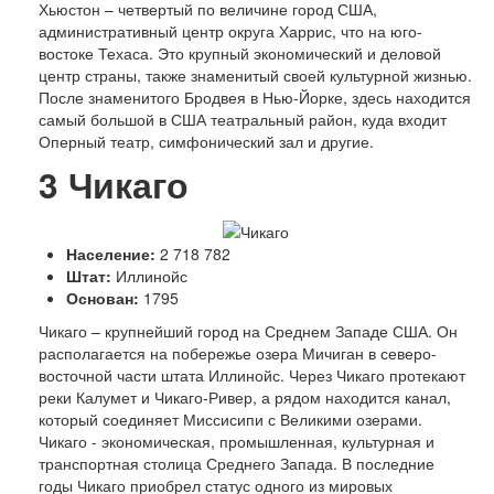
Х
ьюстон – четвертый по величине город США,
административный центр округа Харрис, что на юго-
востоке Техаса. Это крупный экономический и деловой
центр страны, также знаменитый своей культурной жизнью.
После знаменитого Бродвея в Нью-Йорке, здесь находится
самый большой в США театральный район, куда входит
Оперный театр, симфонический зал и другие.
3
Чикаго
Население:
2 718 782
Штат:
Иллинойс
Основан:
1795
Ч
икаго – крупнейший город на Среднем Западе США. Он
располагается на побережье озера Мичиган в северо-
восточной части штата Иллинойс. Через Чикаго протекают
реки Калумет и Чикаго-Ривер, а рядом находится канал,
который соединяет Миссисипи с Великими озерами.
Чикаго - экономическая, промышленная, культурная и
транспортная столица Среднего Запада. В последние
годы Чикаго приобрел статус одного из мировых