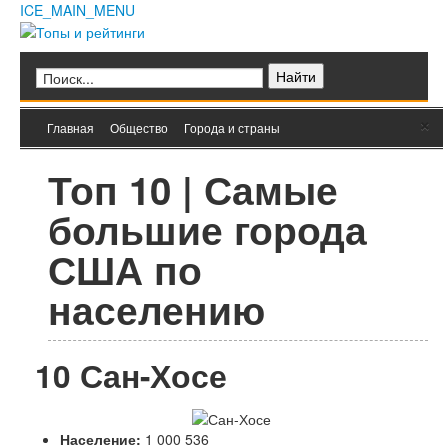
ICE_MAIN_MENU
Главная
Кино
Фильмы
Сериалы
Культура
Мультфильмы
×
Главная
Общество
Города и страны
Музыка
Природа
Книги
Мода и стиль
Техника
Топ 10 | Самые
Животные
Растения
Еда
большие города
Космос
Человек
Общество
США по
Архитектура
Транспорт
населению
Интернет
Игры
Hi-Tech
10
Сан-Хосе
Блюда
Полезное
Города и страны
Вооружение
Население:
1 000 536