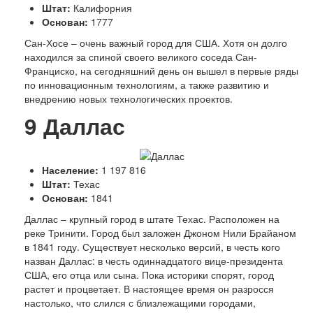
Люди
Штат:
Калифорния
Спорт
Основан:
1777
История
С
ан-Хосе – очень важный город для США. Хотя он долго
находился за спиной своего великого соседа Сан-
Франциско, на сегодняшний день он вышел в первые ряды
по инновационным технологиям, а также развитию и
внедрению новых технологических проектов.
9
Даллас
Население:
1 197 816
Штат:
Техас
Основан:
1841
Д
аллас – крупный город в штате Техас. Расположен на
реке Тринити. Город был заложен Джоном Нили Брайаном
в 1841 году. Существует несколько версий, в честь кого
назван Даллас: в честь одиннадцатого вице-президента
США, его отца или сына. Пока историки спорят, город
растет и процветает. В настоящее время он разросся
настолько, что слился с близлежащими городами,