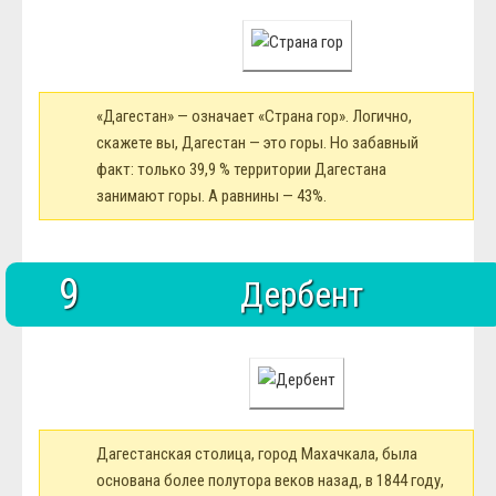
Блюда
Полезное
Общество
Города и страны
Вооружение
«Дагестан» — означает «Страна гор». Логично,
Люди
Спорт
скажете вы, Дагестан — это горы. Но забавный
История
факт: только 39,9 % территории Дагестана
занимают горы. А равнины — 43%.
9
Дербент
Дагестанская столица, город Махачкала, была
основана более полутора веков назад, в 1844 году,