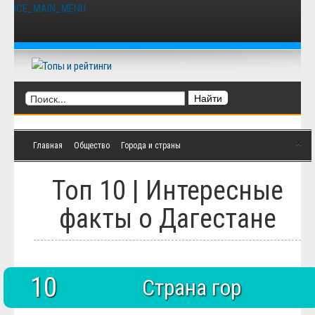
ICE_MAIN_MENU
Главная
Кино
Фильмы
Сериалы
Мультфильмы
Культура
Музыка
Книги
Мода и стиль
×
Главная
Общество
Города и страны
Природа
Животные
Растения
Топ 10 | Интересные
Космос
Человек
факты о Дагестане
Техника
Архитектура
Транспорт
Интернет
Игры
10
Страна гор
Hi-Tech
Еда