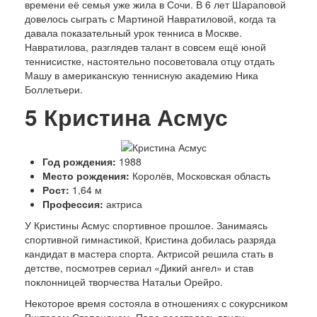
времени её семья уже жила в Сочи. В 6 лет Шараповой
довелось сыграть с Мартиной Навратиловой, когда та
давала показательный урок тенниса в Москве.
Навратилова, разглядев талант в совсем ещё юной
теннисистке, настоятельно посоветовала отцу отдать
Машу в американскую теннисную академию Ника
Боллетьери.
5
Кристина Асмус
Год рождения:
1988
Место рождения:
Королёв, Московская область
Рост:
1,64 м
Профессия:
актриса
У Кристины Асмус спортивное прошлое. Занимаясь
спортивной гимнастикой, Кристина добилась разряда
кандидат в мастера спорта. Актрисой решила стать в
детстве, посмотрев сериал «Дикий ангел» и став
поклонницей творчества Натальи Орейро.
Некоторое время состояла в отношениях с сокурсником
Виктором Степаняном. Пара рассталась ввиду