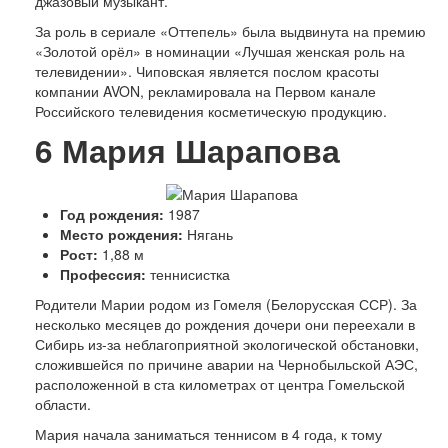
джазовый музыкант.
За роль в сериале «Оттепель» была выдвинута на премию
«Золотой орёл» в номинации «Лучшая женская роль на
телевидении». Чиповская является послом красоты
компании AVON, рекламировала на Первом канале
Российского телевидения косметическую продукцию.
6
Мария Шарапова
Год рождения:
1987
Место рождения:
Нягань
Рост:
1,88 м
Профессия:
теннисистка
Родители Марии родом из Гомеля (Белорусская ССР). За
несколько месяцев до рождения дочери они переехали в
Сибирь из-за неблагоприятной экологической обстановки,
сложившейся по причине аварии на Чернобыльской АЭС,
расположенной в ста километрах от центра Гомельской
области.
Мария начала заниматься теннисом в 4 года, к тому