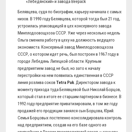
«Лебедянский» и завода Beepack
Белявцева, судя по биографии, карьеру начинала с самых
низов. В 1990 году Белявцева, которой тогда был 21 год,
устроилась упаковщицей в цех консервного завода
Минплодоовощхоза СССР. Уже через несколько недель
Ольга сменила работу в цеху на должность ведущего
экономиста. Консервный завод Минплодоовощхоза
СССР, о котором идет речь, был построен в 1967 году в
городе Лебедянь Липецкой области. Крупным
предприятием завод не был, но зато к началу
перестройки на нем появилась единственная в СССР
линия розлива соков
Tetra Pak
. Директором завода к
моменту прихода туда Белявцевой был Николай Борцов,
который стал в итоге ее старшим партнером в бизнесе. В
1992 году предприятие приватизировали, в том же году
продажей его продукции занялся сын Борцова, Юрий.
Семья Борцовых постепенно консолидировала контроль
над предприятием, создав на его базе одного из