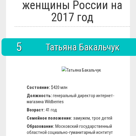
женщины России на
Блюда
Полезное
2017 год
Общество
Города и страны
Вооружение
Люди
Спорт
5
История
Татьяна Бакальчук
Состояние:
$420 млн
Должность:
генеральный директор интернет-
магазина Wildberries
Возраст:
41 год
Семейное положение:
замужем, трое детей
Образование:
Московский государственный
областной социально-гуманитарный иснтитут