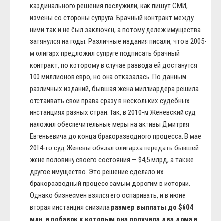
кардинального решения послужили, как пишут СМИ,
измены со стороны супруга. Брачный контракт между
ними так и не был заключен, а потому дележ имущества
затянулся на годы. Различные издания писали, что в 2005-
м олигарх предложил супруге подписать брачный
контракт, по которому в случае развода ей достанутся
100 миллионов евро, но она отказалась. По данным
различных изданий, бывшая жена миллиардера решила
отстаивать свои права сразу в нескольких судебных
инстанциях разных стран. Так, в 2010-м Женевский суд
наложил обеспечительные меры на активы Дмитрия
Евгеньевича до конца бракоразводного процесса. В мае
2014-го суд Женевы обязал олигарха передать бывшей
жене половину своего состояния — $4,5 млрд, а также
другое имущество. Это решение сделало их
бракоразводный процесс самым дорогим в истории.
Однако бизнесмен взялся его оспаривать, и в июне
вторая инстанция снизила
размер выплаты до $604
млн, вдобавок к которым она получила два дома в