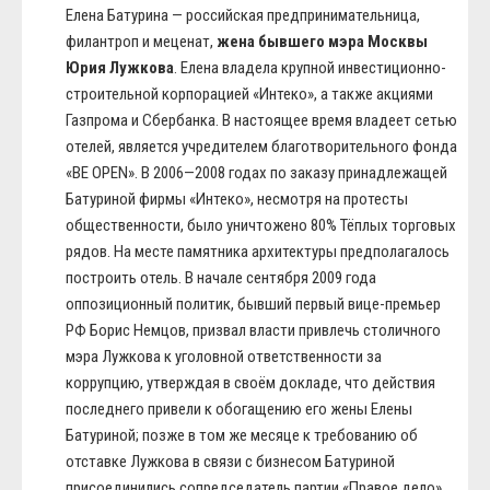
Елена Батурина — российская предпринимательница,
филантроп и меценат,
жена бывшего мэра Москвы
Юрия Лужкова
. Елена владела крупной инвестиционно-
строительной корпорацией «Интеко», а также акциями
Газпрома и Сбербанка. В настоящее время владеет сетью
отелей, является учредителем благотворительного фонда
«BE OPEN». В 2006—2008 годах по заказу принадлежащей
Батуриной фирмы «Интеко», несмотря на протесты
общественности, было уничтожено 80% Тёплых торговых
рядов. На месте памятника архитектуры предполагалось
построить отель. В начале сентября 2009 года
оппозиционный политик, бывший первый вице-премьер
РФ Борис Немцов, призвал власти привлечь столичного
мэра Лужкова к уголовной ответственности за
коррупцию, утверждая в своём докладе, что действия
последнего привели к обогащению его жены Елены
Батуриной; позже в том же месяце к требованию об
отставке Лужкова в связи с бизнесом Батуриной
присоединились сопредседатель партии «Правое дело»