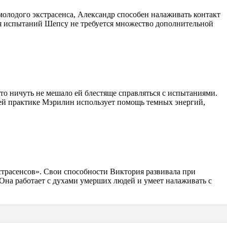
лодого экстрасенса, Александр способен налаживать контакт
ия испытаний Шепсу не требуется множество дополнительной
это ничуть не мешало ей блестяще справляться с испытаниями.
воей практике Мэрилин использует помощь темных энергий,
страсенсов». Свои способности Виктория развивала при
 Она работает с духами умерших людей и умеет налаживать с