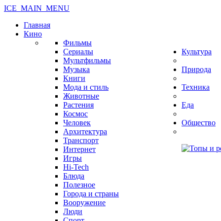
ICE_MAIN_MENU
Главная
Кино
Фильмы
Сериалы
Культура
Мультфильмы
Музыка
Природа
Книги
Мода и стиль
Техника
Животные
Растения
Еда
Космос
Человек
Общество
Архитектура
Транспорт
Интернет
Игры
Hi-Tech
Блюда
Полезное
Города и страны
Вооружение
Люди
Спорт