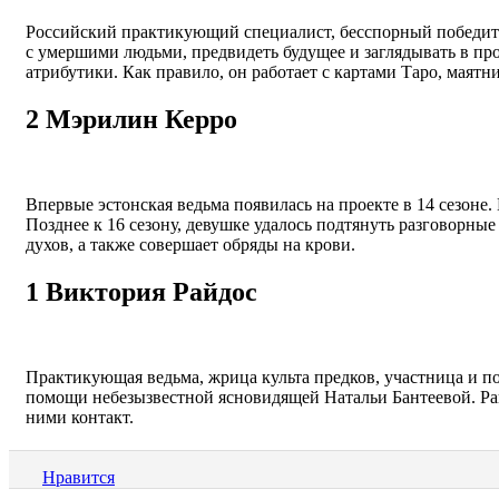
Российский практикующий специалист, бесспорный победите
с умершими людьми, предвидеть будущее и заглядывать в п
атрибутики. Как правило, он работает с картами Таро, маятн
2
Мэрилин Керро
Впервые эстонская ведьма появилась на проекте в 14 сезоне.
Позднее к 16 сезону, девушке удалось подтянуть разговорны
духов, а также совершает обряды на крови.
1
Виктория Райдос
Практикующая ведьма, жрица культа предков, участница и п
помощи небезызвестной ясновидящей Натальи Бантеевой. Рай
ними контакт.
Нравится