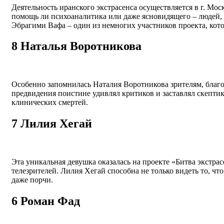
Деятельность иранского экстрасенса осуществляется в г. Мос
помощь ли психоаналитика или даже ясновидящего – людей, 
Эбрагими Вафа – один из немногих участников проекта, кото
8
Наталья Воротникова
Особенно запомнилась Наталия Воротникова зрителям, благо
предвидения поистине удивлял критиков и заставлял скептик
клинических смертей.
7
Лилия Хегай
Эта уникальная девушка оказалась на проекте «Битва экстра
телезрителей. Лилия Хегай способна не только видеть то, чт
даже порчи.
6
Роман Фад