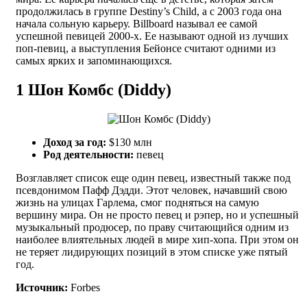
продолжилась в группе Destiny’s Child, а с 2003 года она
начала сольную карьеру. Billboard называл ее самой
успешной певицей 2000-х. Ее называют одной из лучших
поп-певиц, а выступления Бейонсе считают одними из
самых ярких и запоминающихся.
1
Шон Комбс (Diddy)
Доход за год:
$130 млн
Род деятельности:
певец
Возглавляет список еще один певец, известный также под
псевдонимом Пафф Дэдди. Этот человек, начавший свою
жизнь на улицах Гарлема, смог подняться на самую
вершину мира. Он не просто певец и рэпер, но и успешный
музыкальный продюсер, по праву считающийся одним из
наиболее влиятельных людей в мире хип-хопа. При этом он
не теряет лидирующих позиций в этом списке уже пятый
год.
Источник:
Forbes