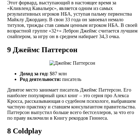
Этот форвард, выступающий в настоящее время за
«Кливленд Кавальерс», является одним из самых
результативных игроков НБА, уступая пальму первенства
Майклу Джордану. В свои 33 года он завоевал немало
титулов, трижды став самым ценным игроком НБА. В своей
возрастной группе «32+» Леброн Джеймс считается лучшим
снайпером, за игру он в среднем набирает 34,3 очка.
9
Джеймс Паттерсон
Доход за год:
$87 млн
Род деятельности:
писатель
Девятое место занимает писатель Джеймс Паттерсон. Его
наиболее популярный цикл книг – это серия про Алекса
Кросса, рассказывающая о судебном психологе, выбравшем
частную практику и ставшем консультантом правительства.
Паттерсон выпустил больше всего бестселлеров, за что его
по праву включили в Книгу рекордов Гиннеса.
8
Coldplay