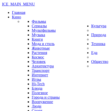
ICE_MAIN_MENU
Главная
Кино
Фильмы
Сериалы
Культура
Мультфильмы
Музыка
Природа
Книги
Мода и стиль
Техника
Животные
Растения
Еда
Космос
Человек
Общество
Архитектура
Транспорт
Интернет
Игры
Hi-Tech
Блюда
Полезное
Города и страны
Вооружение
Люди
Спорт