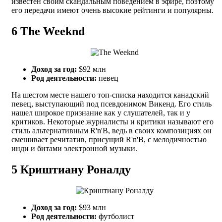
известен своим скандальным поведением в эфире, поэтому
его передачи имеют очень высокие рейтинги и популярны.
6
The Weeknd
Доход за год:
$92 млн
Род деятельности:
певец
На шестом месте нашего топ-списка находится канадский
певец, выступающий под псевдонимом Викенд. Его стиль
нашел широкое признание как у слушателей, так и у
критиков. Некоторые журналисты и критики называют его
стиль альтернативным R'n'B, ведь в своих композициях он
смешивает речитатив, присущий R'n'B, с мелодичностью
инди и битами электронной музыки.
5
Криштиану Роналду
Доход за год:
$93 млн
Род деятельности:
футболист