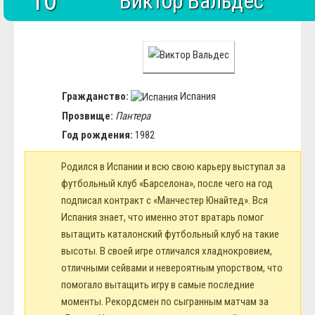
10
Виктор Вальдес
Блюда
Полезное
Общество
Города и страны
Вооружение
Люди
Спорт
Гражданство:
Испания
История
Прозвище:
Пантера
Год рождения:
1982
Родился в Испании и всю свою карьеру выступал за
футбольный клуб «Барселона», после чего на год
подписал контракт с «Манчестер Юнайтед». Вся
Испания знает, что именно этот вратарь помог
вытащить каталонский футбольный клуб на такие
высоты. В своей игре отличался хладнокровием,
отличными сейвами и невероятным упорством, что
помогало вытащить игру в самые последние
моменты. Рекордсмен по сыгранным матчам за