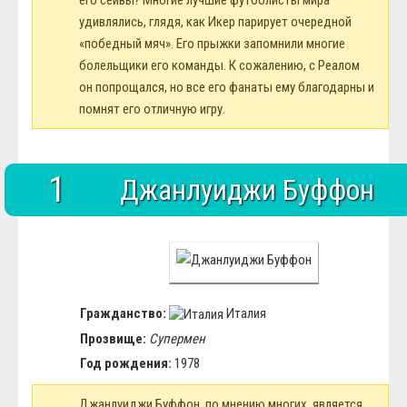
его сейвы? Многие лучшие футболисты мира
удивлялись, глядя, как Икер парирует очередной
«победный мяч». Его прыжки запомнили многие
болельщики его команды. К сожалению, с Реалом
он попрощался, но все его фанаты ему благодарны и
помнят его отличную игру.
1
Джанлуиджи Буффон
Гражданство:
Италия
Прозвище:
Супермен
Год рождения:
1978
Джанлуиджи Буффон, по мнению многих, является