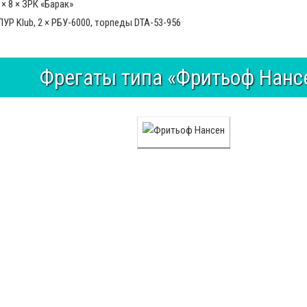
 × 8 × ЗРК «Барак»
УР Klub, 2 × РБУ-6000, торпеды DTA-53-956
Фрегаты типа «Фритьоф Нанс