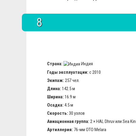
8
Страна:
Индия
Годы эксплуатации:
с 2010
Экипаж:
257 чел.
Длина:
142.5 м
Ширина:
16.9 м
Осадка:
4.5 м
Скорость:
30 узлов
Авиационная группа:
2 × HAL Dhruv или Sea Ki
Артиллерия:
76-мм OTO Melara