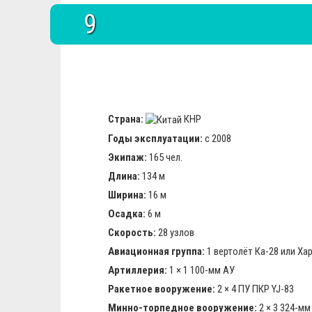
9
Страна:
КНР
Годы эксплуатации:
с 2008
Экипаж:
165 чел.
Длина:
134 м
Ширина:
16 м
Осадка:
6 м
Скорость:
28 узлов
Авиационная группа:
1 вертолёт Ка-28 или Ха
Артиллерия:
1 × 1 100-мм АУ
Ракетное вооружение:
2 × 4 ПУ ПКР YJ-83
Минно-торпедное вооружение:
2 × 3 324-м