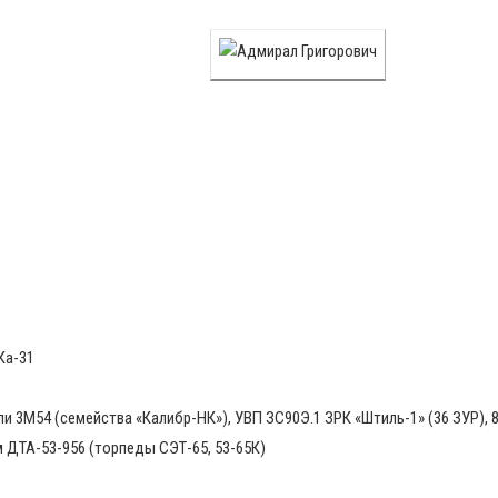
Ка-31
и 3М54 (семейства «Калибр-НК»), УВП ЗС90Э.1 ЗРК «Штиль-1» (36 ЗУР), 8
м ДТА-53-956 (торпеды СЭТ-65, 53-65К)