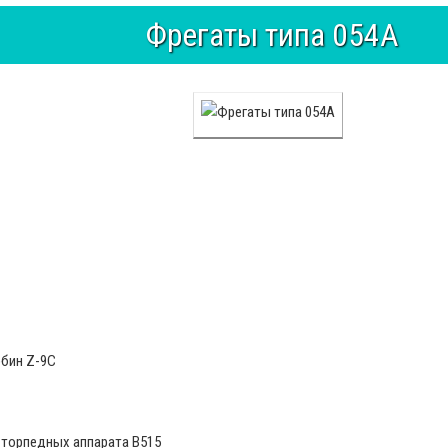
Фрегаты типа 054А
рбин Z-9C
м торпедных аппарата B515