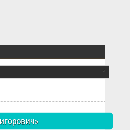
×
игорович»