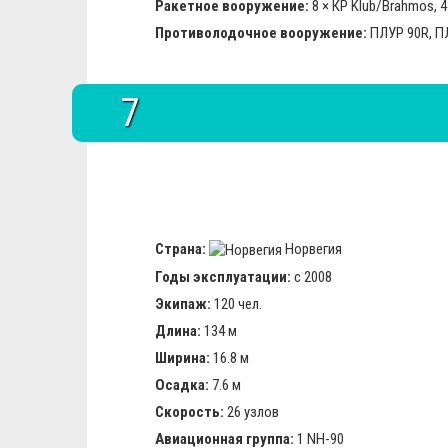
Ракетное вооружение:
8 × КР Klub/Brahmos, 4
Противолодочное вооружение:
ПЛУР 90R, ПЛ
7
Страна:
Норвегия
Годы эксплуатации:
с 2008
Экипаж:
120 чел.
Длина:
134 м
Ширина:
16.8 м
Осадка:
7.6 м
Скорость:
26 узлов
Авиационная группа:
1 NH-90