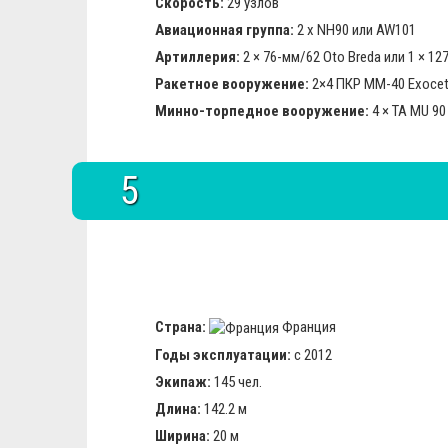
Скорость:
29 узлов
Авиационная группа:
2 x NH90 или AW101
Артиллерия:
2 × 76-мм/62 Oto Breda или 1 × 12
Ракетное вооружение:
2×4 ПКР MM-40 Exocet b
Минно-торпедное вооружение:
4 × ТА MU 90
5
Страна:
Франция
Годы эксплуатации:
с 2012
Экипаж:
145 чел.
Длина:
142.2 м
Ширина:
20 м