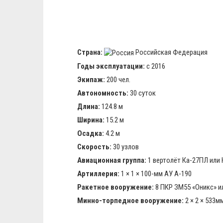
Страна:
Российская Федерация
Годы эксплуатации:
с 2016
Экипаж:
200 чел.
Автономность:
30 суток
Длина:
124.8 м
Ширина:
15.2 м
Осадка:
4.2 м
Скорость:
30 узлов
Авиационная группа:
1 вертолёт Ка-27ПЛ или 
Артиллерия:
1 × 1 × 100-мм АУ А-190
Ракетное вооружение:
8 ПКР ЗМ55 «Оникс» ил
Минно-торпедное вооружение:
2 × 2 × 533м