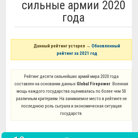
сильные армии 2020
Блюда
Полезное
года
Общество
Города и страны
Вооружение
Люди
Спорт
История
Данный рейтинг устарел →
Обновленный
рейтинг за 2021 год
Рейтинг десяти сильнейших армий мира 2020 года
составлен на основании данных
Global Firepower
. Военная
мощь каждого государства оценивалась по более чем 50
различным критериям. На занимаемое место в рейтинге не
последнюю роль сыграла и экономическая ситуация
государств.