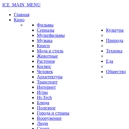
ICE_MAIN_MENU
Главная
Кино
Фильмы
Сериалы
Культура
Мультфильмы
Музыка
Природа
Книги
Мода и стиль
Техника
Животные
Растения
Еда
Космос
Человек
Общество
Архитектура
Транспорт
Интернет
Игры
Hi-Tech
Блюда
Полезное
Города и страны
Вооружение
Люди
Спорт