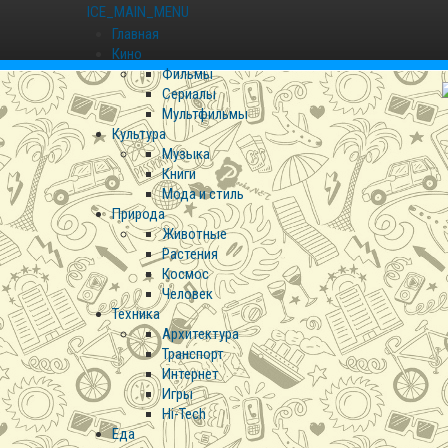
ICE_MAIN_MENU
Главная
Кино
Фильмы
Сериалы
Мультфильмы
Культура
Музыка
Книги
Мода и стиль
Природа
Животные
Растения
Космос
Человек
Техника
Архитектура
Транспорт
Интернет
Игры
Hi-Tech
Еда