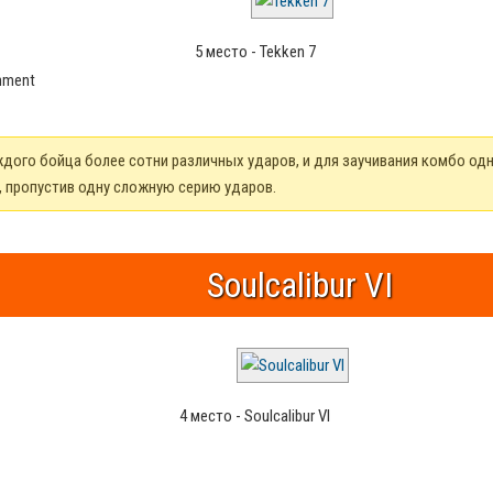
5 место - Tekken 7
nment
ждого бойца более сотни различных ударов, и для заучивания комбо одн
 пропустив одну сложную серию ударов.
Soulcalibur VI
4 место - Soulcalibur VI