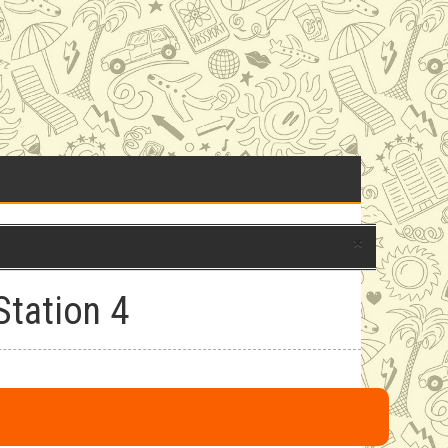
×
tation 4