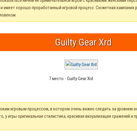
 показаться ничем не примечательной игрой с красивыми женскими пер
и и имеет хорошо проработанный игровой процесс. Сюжетная кампания р
ловеком.
Guilty Gear Xrd
7 место - Guilty Gear Xrd
боким игровым процессом, в котором очень важно следить за уровнем эн
го, у игры оригинальная стилистика, красивая визуализация сражений и