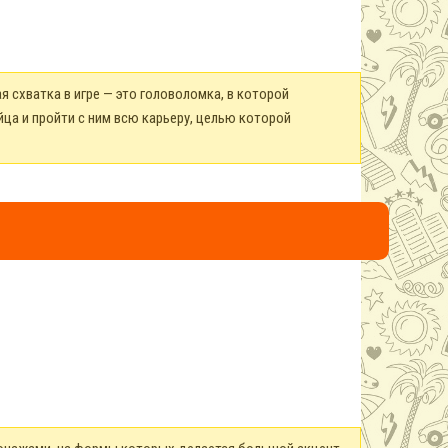
 схватка в игре — это головоломка, в которой
ца и пройти с ним всю карьеру, целью которой