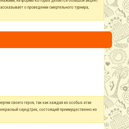
сонажами, на формы которых делается большой акцент.
ассказывает о проведении смертельного турнира,
ергии своего героя, так как каждая из особых атак
 прекрасный саундтрек, состоящий преимущественно из