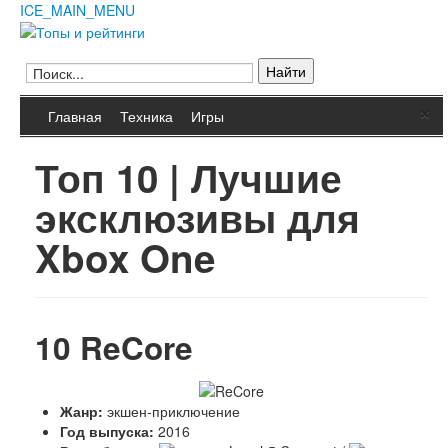
ICE_MAIN_MENU
Главная
Кино
Фильмы
Сериалы
Культура
×
Мультфильмы
Главная
Техника
Игры
Музыка
Природа
Книги
Топ 10 | Лучшие
Мода и стиль
Техника
Животные
эксклюзивы для
Растения
Еда
Космос
Xbox One
Человек
Общество
Архитектура
Транспорт
Интернет
Игры
10
ReCore
Hi-Tech
Блюда
Полезное
Города и страны
Жанр:
экшен-приключение
Вооружение
Год выпуска:
2016