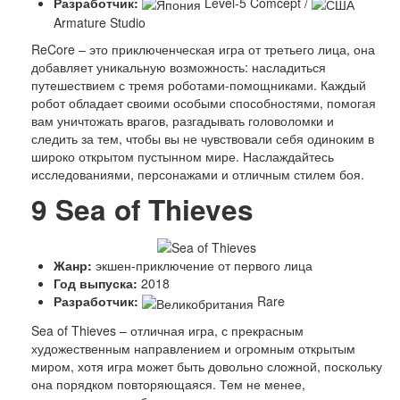
Люди
Разработчик:
Level-5 Comcept /
Спорт
Armature Studio
История
ReCore – это приключенческая игра от третьего лица, она
добавляет уникальную возможность: насладиться
путешествием с тремя роботами-помощниками. Каждый
робот обладает своими особыми способностями, помогая
вам уничтожать врагов, разгадывать головоломки и
следить за тем, чтобы вы не чувствовали себя одиноким в
широко открытом пустынном мире. Наслаждайтесь
исследованиями, персонажами и отличным стилем боя.
9
Sea of Thieves
Жанр:
экшен-приключение от первого лица
Год выпуска:
2018
Разработчик:
Rare
Sea of Thieves – отличная игра, с прекрасным
художественным направлением и огромным открытым
миром, хотя игра может быть довольно сложной, поскольку
она порядком повторяющаяся. Тем не менее,