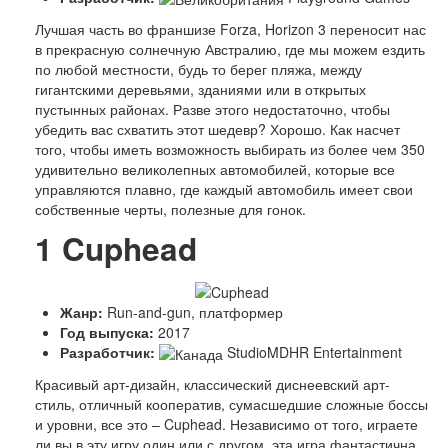
Лучшая часть во франшизе Forza, Horizon 3 переносит нас
в прекрасную солнечную Австралию, где мы можем ездить
по любой местности, будь то берег пляжа, между
гигантскими деревьями, зданиями или в открытых
пустынных районах. Разве этого недостаточно, чтобы
убедить вас схватить этот шедевр? Хорошо. Как насчет
того, чтобы иметь возможность выбирать из более чем 350
удивительно великолепных автомобилей, которые все
управляются плавно, где каждый автомобиль имеет свои
собственные черты, полезные для гонок.
1
Cuphead
Жанр:
Run-and-gun, платформер
Год выпуска:
2017
Разработчик:
StudioMDHR Entertainment
Красивый арт-дизайн, классический диснеевский арт-
стиль, отличный кооператив, сумасшедшие сложные боссы
и уровни, все это – Cuphead. Независимо от того, играете
ли вы в эту игру один или с другом, эта игра фантастична,