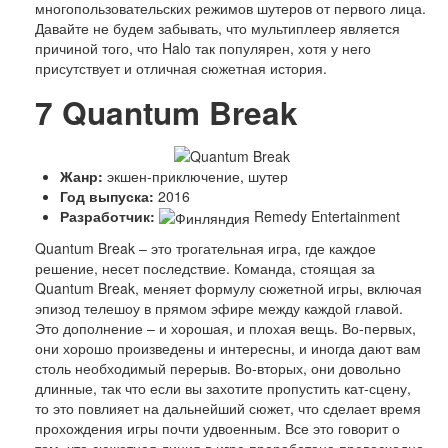
многопользовательских режимов шутеров от первого лица.
Давайте не будем забывать, что мультиплеер является
причиной того, что Halo так популярен, хотя у него
присутствует и отличная сюжетная история.
7
Quantum Break
Жанр:
экшен-приключение, шутер
Год выпуска:
2016
Разработчик:
Remedy Entertainment
Quantum Break – это трогательная игра, где каждое
решение, несет последствие. Команда, стоящая за
Quantum Break, меняет формулу сюжетной игры, включая
эпизод телешоу в прямом эфире между каждой главой.
Это дополнение – и хорошая, и плохая вещь. Во-первых,
они хорошо произведены и интересны, и иногда дают вам
столь необходимый перерыв. Во-вторых, они довольно
длинные, так что если вы захотите пропустить кат-сцену,
то это повлияет на дальнейший сюжет, что сделает время
прохождения игры почти удвоенным. Все это говорит о
том, что сюжетная линия в игре проработана превосходно.