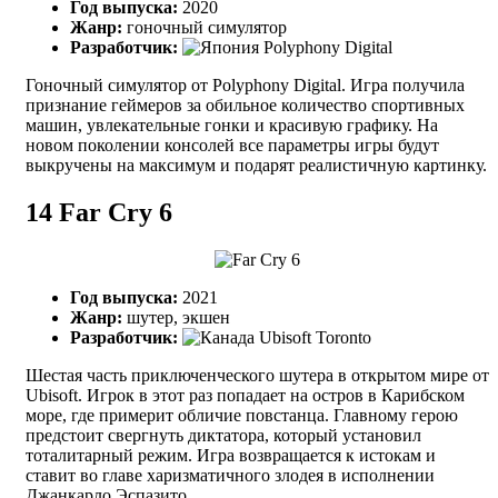
Год выпуска:
2020
Жанр:
гоночный симулятор
Разработчик:
Polyphony Digital
Гоночный симулятор от Polyphony Digital. Игра получила
признание геймеров за обильное количество спортивных
машин, увлекательные гонки и красивую графику. На
новом поколении консолей все параметры игры будут
выкручены на максимум и подарят реалистичную картинку.
14
Far Cry 6
Год выпуска:
2021
Жанр:
шутер, экшен
Разработчик:
Ubisoft Toronto
Шестая часть приключенческого шутера в открытом мире от
Ubisoft. Игрок в этот раз попадает на остров в Карибском
море, где примерит обличие повстанца. Главному герою
предстоит свергнуть диктатора, который установил
тоталитарный режим. Игра возвращается к истокам и
ставит во главе харизматичного злодея в исполнении
Джанкарло Эспазито.