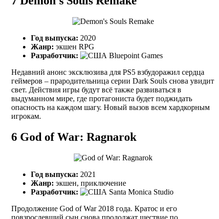
7
Demon's Souls Remake
Год выпуска:
2020
Жанр:
экшен RPG
Разработчик:
Bluepoint Games
Недавний анонс эксклюзива для PS5 взбудоражил сердца
геймеров – прародительница серии Dark Souls снова увидит
свет. Действия игры будут всё также развиваться в
выдуманном мире, где протагониста будет поджидать
опасность на каждом шагу. Новый вызов всем хардкорным
игрокам.
6
God of War: Ragnarok
Год выпуска:
2021
Жанр:
экшен, приключение
Разработчик:
Santa Monica Studio
Продолжение God of War 2018 года. Кратос и его
повзрослевший сын снова продолжат шествие по