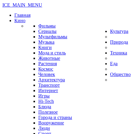
ICE_MAIN_MENU
Главная
Кино
Фильмы
Сериалы
Культура
Мультфильмы
Музыка
Природа
Книги
Мода и стиль
Техника
Животные
Растения
Еда
Космос
Человек
Общество
Архитектура
Транспорт
Интернет
Игры
Hi-Tech
Блюда
Полезное
Города и страны
Вооружение
Люди
Спорт