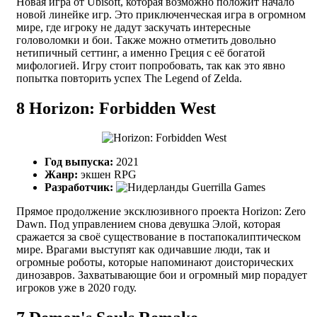
Новая игра от Ubisoft, которая возможно положит начало
новой линейке игр. Это приключенческая игра в огромном
мире, где игроку не дадут заскучать интересные
головоломки и бои. Также можно отметить довольно
нетипичный сеттинг, а именно Греция с её богатой
мифологией. Игру стоит попробовать, так как это явно
попытка повторить успех The Legend of Zelda.
8
Horizon: Forbidden West
Год выпуска:
2021
Жанр:
экшен RPG
Разработчик:
Guerrilla Games
Прямое продолжение эксклюзивного проекта Horizon: Zero
Dawn. Под управлением снова девушка Элой, которая
сражается за своё существование в постапокалиптическом
мире. Врагами выступят как одичавшие люди, так и
огромные роботы, которые напоминают доисторических
динозавров. Захватывающие бои и огромный мир порадует
игроков уже в 2020 году.