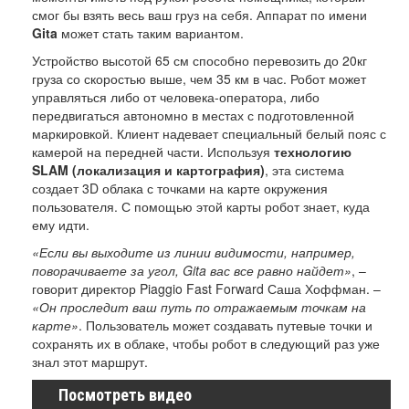
смог бы взять весь ваш груз на себя. Аппарат по имени
Gita
может стать таким вариантом.
Устройство высотой 65 см способно перевозить до 20кг
груза со скоростью выше, чем 35 км в час. Робот может
управляться либо от человека-оператора, либо
передвигаться автономно в местах с подготовленной
маркировкой. Клиент надевает специальный белый пояс с
камерой на передней части. Используя
технологию
SLAM (локализация и картография)
, эта система
создает 3D облака с точками на карте окружения
пользователя. С помощью этой карты робот знает, куда
ему идти.
«Если вы выходите из линии видимости, например,
поворачиваете за угол, Gita вас все равно найдет»
, –
говорит директор Piaggio Fast Forward Саша Хоффман. –
«Он проследит ваш путь по отражаемым точкам на
карте»
. Пользователь может создавать путевые точки и
сохранять их в облаке, чтобы робот в следующий раз уже
знал этот маршрут.
Посмотреть видео