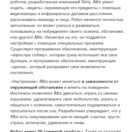
роботов, разработанная компанией Sony. Aibo умеет
ходить, «видеть» окружающие его предметы с помощью
видеокамеры и инфракрасных датчиков расстояния,
распознавать команды и лица. Робот является полностью
автономным: он может учиться и развиваться,
основываясь на побуждениях своего хозяина, обстановки,
или другого Aibo. Несмотря на это, он поддаётся
настройкам с помощью специальных программ.
Существует программное обеспечение, имитирующее
«взрослую собаку», которая сразу использует все свои
функции, и программное обеспечение, имитирующее
«щенка», который раскрывает свои возможности
постепенно.
«Настроение» Aibo может меняться
в зависимости от
окружающей обстановки
и влиять на поведение.
Инстинкты позволяют Aibo двигаться, играть со своими
игрушками, удовлетворять своё любопытство, играть и
общаться с хозяином, самостоятельно подзаряжаться и
просыпаться после сна. Разработчики утверждают, что у
Aibo есть симулирование шести эмоций: счастья, грусти,
страха, антипатии, удивления и гнева.
Робот имеет 20 степеней свободы.
Также он оснащён