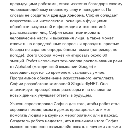
предыдущими роботами, стала известна благодаря своему
человекоподобному внешнему виду и поведению. По
словам её создателя
Дэвида Хэнсона
, София обладает
искусственным интеллектом, оснащена функциями
обработки визуальной информации и технологией
распознавания лиц. София может имитировать
человеческие жесты и выражения лица, а также может
отвечать на определённые вопросы и проводить простые
беседы по заранее определённым темам (например, по
погоде). Всего София может имитировать около 60
эмоций. Робот использует технологию распознавания речи
от Alphabet (материнской компании Google) и
совершенствуется со временем, становясь умнее.
Программное обеспечение искусственного интеллекта
Софии разработано компанией SingularityNET. Оно
анализирует проведённые разговоры и на основании
новых данных улучшает ответы в будущем.
Хэнсон спроектировал Софию для того, чтобы робот стал
хорошим помощником в домах престарелых или мог
помогать людям на крупных мероприятиях или в парках.
Создатель робота надеется, что в конечном итоге София
сможет полноценно взаимодействовать с другими людьми