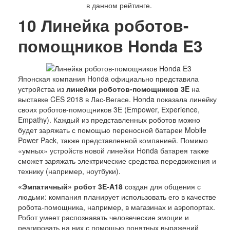
Люди
в данном рейтинге.
Спорт
10
Линейка роботов-
История
помощников Honda E3
Японская компания Honda официально представила
устройства из
линейки роботов-помощников 3E
на
выставке CES 2018 в Лас-Вегасе. Honda показала линейку
своих роботов-помощников 3E (Empower, Experience,
Empathy). Каждый из представленных роботов можно
будет заряжать с помощью переносной батареи Mobile
Power Pack, также представленной компанией. Помимо
«умных» устройств новой линейки Honda батарея также
сможет заряжать электрические средства передвижения и
технику (например, ноутбуки).
«Эмпатичный» робот 3E-A18
создан для общения с
людьми: компания планирует использовать его в качестве
робота-помощника, например, в магазинах и аэропортах.
Робот умеет распознавать человеческие эмоции и
реагировать на них с помощью понятных выражений