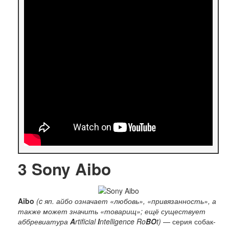
3
Sony Aibo
Aibo
(c яп. айбо означает «любовь», «привязанность», а
также может значить «товарищ»; ещё существует
аббревиатура
A
rtificial
I
ntelligence Ro
BO
t)
— серия собак-