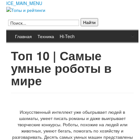
ICE_MAIN_MENU
Главная
Кино
Фильмы
Сериалы
Культура
×
Мультфильмы
Главная
Техника
Hi-Tech
Музыка
Природа
Книги
Топ 10 | Самые
Мода и стиль
Техника
Животные
умные роботы в
Растения
Еда
Космос
мире
Человек
Общество
Архитектура
Транспорт
Интернет
Игры
Hi-Tech
Искусственный интеллект уже обыгрывает людей в
Блюда
шахматы, умеет писать романы и даже выигрывает
Полезное
творческие конкурсы. Роботы, похожие на людей или
Города и страны
животных, умеют бегать, помогать по хозяйству и
Вооружение
разговаривать. Десять самых умных машин представлены