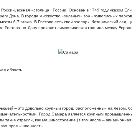
 России, южная «столица» России. Основан в 1749 году указом Ел
егу Дона. В городе множество «зеленых» зон - живописных парков 
оты 6-7 этажа. В Ростове есть свой зоопарк, ботанический сад, ци
ре Ростова-на-Дону проходит символическая граница между Европо
ая область
йбышев)
– это довольно крупный город, расположенный на левом, бо
имечательностями. Город Самара является крупным промышленн
ты такие отрасли, как машиностроение (в том числе – авиационна
евая промышленность.