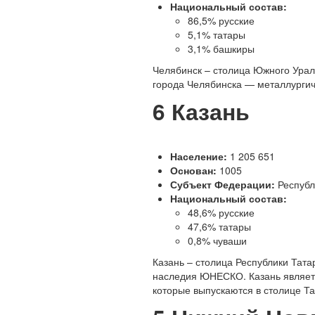
Национальный состав:
86,5% русские
5,1% татары
3,1% башкиры
Ч
елябинск – столица Южного Урала
города Челябинска — металлургич
6
Казань
Население:
1 205 651
Основан:
1005
Субъект Федерации:
Республ
Национальный состав:
48,6% русские
47,6% татары
0,8% чуваши
К
азань – столица Республики Тата
наследия ЮНЕСКО. Казань являет
которые выпускаются в столице Т