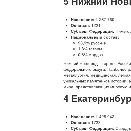
5
Нижний Нов
Население:
1 267 760
Основан:
1221
Субъект Федерации:
Нижегор
Национальный состав:
93,9% русские
1,3% татары
0,6% мордва
Н
ижний Новгород – город в Росси
федерального округа. Наиболее р
металлургия, медицинская, легка
уникальных памятников истории, 
мира, представляющих мировую ис
4
Екатеринбур
Население:
1 428 042
Основан:
1723
Субъект Федерации:
Свердло