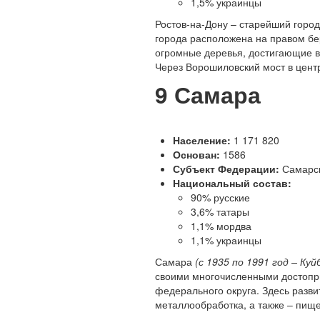
1,5% украинцы
Р
остов-на-Дону – старейший город
города расположена на правом бер
огромные деревья, достигающие выс
Через Ворошиловский мост в цент
9
Самара
Население:
1 171 820
Основан:
1586
Субъект Федерации:
Самарск
Национальный состав:
90% русские
3,6% татары
1,1% мордва
1,1% украинцы
С
амара
(с 1935 по 1991 год – Ку
своими многочисленными достопр
федерального округа. Здесь разви
металлообработка, а также – пищ