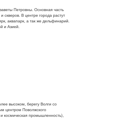
изаветы Петровны. Основная часть
и скверов. В центре города растут
рк, аквапарк, а так же дельфинарий.
й и Азией.
лее высоком, берегу Волги со
ым центром Поволжского
я и космическая промышленность),