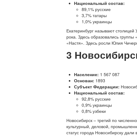
Национальный состав:
89,1% русские
3,7% татары
1,0% украинцы
Е
катеринбург называют столицей У
рока. Здесь образовались группы
«Настя». Здесь росли Юлия Чичер
3
Новосибирс
Население:
1 567 087
Основан:
1893
Субъект Федерации:
Новосиб
Национальный состав:
92,8% русские
0,9% украинцы
0,8% узбеки
Н
овосибирск – третий по численно
культурный, деловой, промышленны
статус города Новосибирску дали 