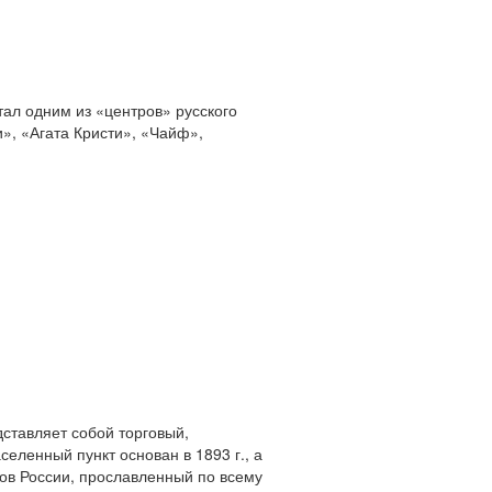
тал одним из «центров» русского
», «Агата Кристи», «Чайф»,
дставляет собой торговый,
еленный пункт основан в 1893 г., а
ков России, прославленный по всему