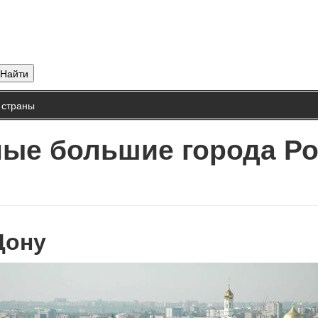
 страны
амые большие города Р
Дону