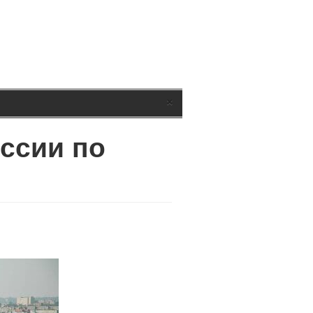
×
оссии по